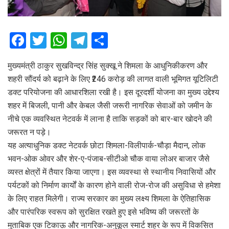
F
T
W
T
S
a
wi
h
el
h
मुख्यमंत्री ठाकुर सुखविन्द्र सिंह सुक्खू ने शिमला के आधुनिकीकरण और
ce
tt
at
e
ar
शहरी सौंदर्य को बढ़ाने के लिए ₹246 करोड़ की लागत वाली भूमिगत यूटिलिटी
b
er
s
gr
e
डक्ट परियोजना की आधारशिला रखी है। इस दूरदर्शी योजना का मुख्य उद्देश्य
o
A
a
शहर में बिजली, पानी और केबल जैसी जरूरी नागरिक सेवाओं को जमीन के
o
p
m
नीचे एक व्यवस्थित नेटवर्क में लाना है ताकि सड़कों को बार-बार खोदने की
जरूरत न पड़े।
k
p
यह अत्याधुनिक डक्ट नेटवर्क छोटा शिमला-विलीपार्क-चौड़ा मैदान, लोक
भवन-ओक ओवर और शेर-ए-पंजाब-सीटीओ चौक वाया लोअर बाजार जैसे
व्यस्त क्षेत्रों में तैयार किया जाएगा। इस व्यवस्था से स्थानीय निवासियों और
पर्यटकों को निर्माण कार्यों के कारण होने वाली रोज-रोज की असुविधा से हमेशा
के लिए राहत मिलेगी। राज्य सरकार का मुख्य लक्ष्य शिमला के ऐतिहासिक
और पारंपरिक स्वरूप को सुरक्षित रखते हुए इसे भविष्य की जरूरतों के
मुताबिक एक टिकाऊ और नागरिक-अनुकूल स्मार्ट शहर के रूप में विकसित