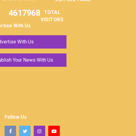
4617968
TOTAL
VISITORS
rtise With Us
vertise With Us
ublish Your News With Us
Follow Us