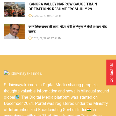
KANGRA VALLEY NARROW GAUGE TRAIN
OPERATIONS RESUME FROM JULY 29
2026/07/29 03:27:00PM
रणनीतिक संयम की कला: पीएम मोदी के नेतृत्व ने कैसे संभाला नीट
संकट
2026/07/29 03:27:54PM
Contact Us
Sidhivinayaktimes , a Digital Media sharing people's
thoughts valuable information and news in bilingual around
global
. The Digital Media platform was started on
December 2021. Portal was registered under the Ministry
of Information and Broadcasting Govt of India
in
accordance with rule 18 of the Information Technology