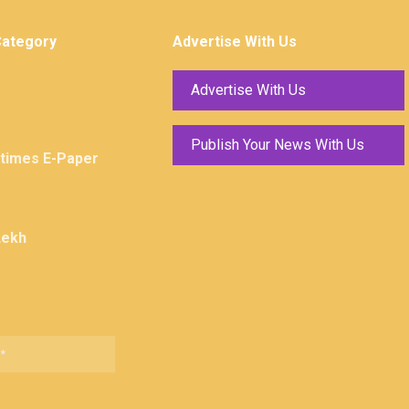
Category
Advertise With Us
Advertise With Us
Publish Your News With Us
ktimes E-Paper
Lekh