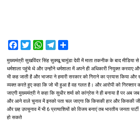
F
T
W
T
S
a
wi
h
el
h
मुख्यमंत्री सुखविंदर सिंह सुक्खू चामुंडा देवी में माता तकनीक के बाद मीडिया से
ce
tt
at
e
ar
धर्मशाला पहुंचे थे और उन्होंने धर्मशाला में अपने ही अधिकारी नियुक्त करवाए औ
b
er
s
gr
e
भी कह जाती है और भाजपा ने हमारी सरकार को गिराने का प्रयास किया और राज्यस
o
A
a
व्यक्त करते हुए कहा कि जो भी हुआ है वह गलत है। और आरोपी को गिरफ्तार कर ल
o
p
m
जाएगी मुख्यमंत्री ने कहा कि सुधीर शर्मा को कांग्रेस ने ही बनाया है पर अब जब वह
और आने वाले चुनाव में इनको पता चल जाएगा कि किसकी हार और किसकी जीत हो
k
p
और छह उपचुनाव में भी 6 प्रत्याशियों को विजय बनाएं तब भारतीय जनता पार्टी
हो सकते