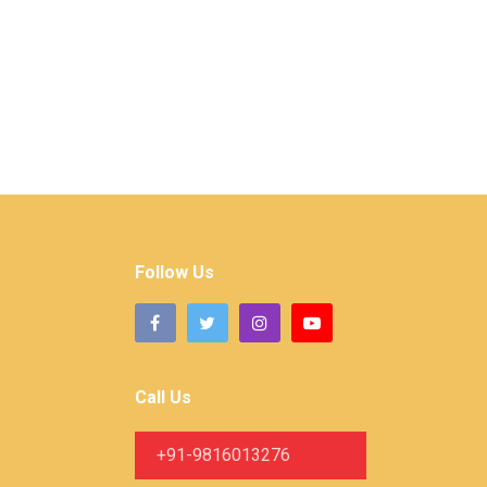
Follow Us
Call Us
+91-9816013276