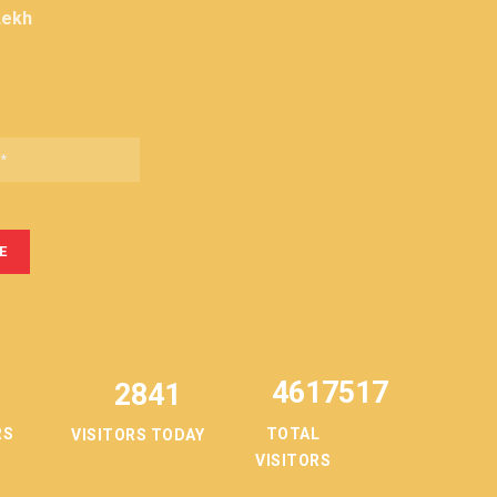
Lekh
4617517
2841
TOTAL
RS
VISITORS TODAY
VISITORS