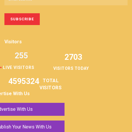
Visitors
255
2703
LIVE VISITORS
VISITORS TODAY
4595324
TOTAL
VISITORS
rtise With Us
vertise With Us
ublish Your News With Us