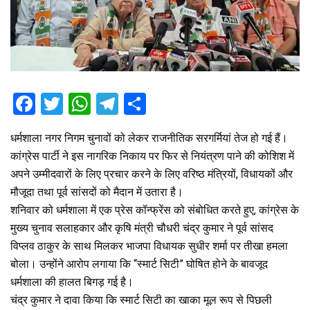
F
T
W
T
S
a
wi
h
el
h
धर्मशाला नगर निगम चुनावों को लेकर राजनीतिक सरगर्मियां तेज हो गई हैं।
ce
tt
at
e
ar
कांग्रेस पार्टी ने इस नागरिक निकाय पर फिर से नियंत्रण पाने की कोशिश में
b
er
s
gr
e
अपने उम्मीदवारों के लिए प्रचार करने के लिए वरिष्ठ मंत्रियों, विधायकों और
o
A
a
मौजूदा तथा पूर्व सांसदों को मैदान में उतारा है।
o
p
m
शनिवार को धर्मशाला में एक प्रेस कॉन्फ्रेंस को संबोधित करते हुए, कांग्रेस के
मुख्य चुनाव सलाहकार और कृषि मंत्री चौधरी चंद्र कुमार ने पूर्व सांसद
k
p
विप्लव ठाकुर के साथ मिलकर भाजपा विधायक सुधीर शर्मा पर तीखा हमला
बोला। उन्होंने आरोप लगाया कि “स्मार्ट सिटी” घोषित होने के बावजूद
धर्मशाला की हालत बिगड़ गई है।
चंद्र कुमार ने दावा किया कि स्मार्ट सिटी का खाका मूल रूप से पिछली