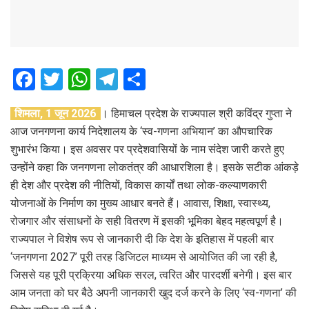
F
T
W
T
S
a
wi
h
el
h
शिमला, 1 जून 2026
। हिमाचल प्रदेश के राज्यपाल श्री कविंद्र गुप्ता ने
ce
tt
at
e
ar
आज जनगणना कार्य निदेशालय के ‘स्व-गणना अभियान’ का औपचारिक
b
er
s
gr
e
शुभारंभ किया। इस अवसर पर प्रदेशवासियों के नाम संदेश जारी करते हुए
o
A
a
उन्होंने कहा कि जनगणना लोकतंत्र की आधारशिला है। इसके सटीक आंकड़े
o
p
m
ही देश और प्रदेश की नीतियों, विकास कार्यों तथा लोक-कल्याणकारी
योजनाओं के निर्माण का मुख्य आधार बनते हैं। आवास, शिक्षा, स्वास्थ्य,
k
p
रोजगार और संसाधनों के सही वितरण में इसकी भूमिका बेहद महत्वपूर्ण है।
राज्यपाल ने विशेष रूप से जानकारी दी कि देश के इतिहास में पहली बार
‘जनगणना 2027’ पूरी तरह डिजिटल माध्यम से आयोजित की जा रही है,
जिससे यह पूरी प्रक्रिया अधिक सरल, त्वरित और पारदर्शी बनेगी। इस बार
आम जनता को घर बैठे अपनी जानकारी खुद दर्ज करने के लिए ‘स्व-गणना’ की