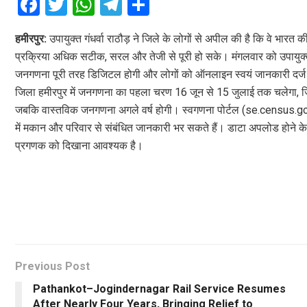
F
T
W
T
S
a
wi
h
el
h
हमीरपुर:
उपायुक्त गंधर्वा राठौड़ ने जिले के लोगों से अपील की है कि वे भा
ce
tt
at
e
ar
प्रक्रिया अधिक सटीक, सरल और तेजी से पूरी हो सके। मंगलवार को उपायुक्त क
b
er
s
gr
e
जनगणना पूरी तरह डिजिटल होगी और लोगों को ऑनलाइन स्वयं जानकारी दर्ज 
o
A
a
जिला हमीरपुर में जनगणना का पहला चरण 16 जून से 15 जुलाई तक चलेगा, 
o
p
m
जबकि वास्तविक जनगणना अगले वर्ष होगी। स्वगणना पोर्टल (se.census.gov.i
में मकान और परिवार से संबंधित जानकारी भर सकते हैं। डाटा अपलोड होने क
k
p
प्रगणक को दिखाना आवश्यक है।
Previous Post
Pathankot–Jogindernagar Rail Service Resumes
After Nearly Four Years, Bringing Relief to