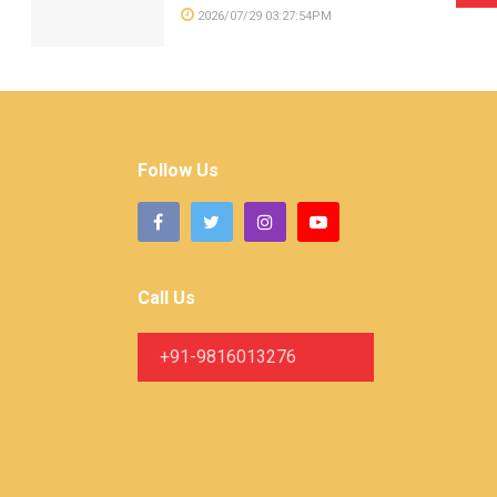
2026/07/29 03:27:54PM
Follow Us
Call Us
+91-9816013276