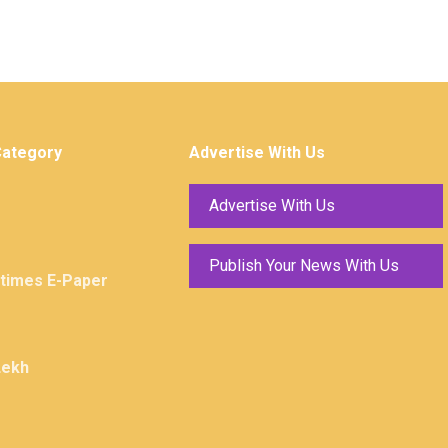
Category
Advertise With Us
Advertise With Us
Publish Your News With Us
ktimes E-Paper
Lekh