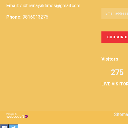
Email:
sidhivinayaktimes@gmail.com
Phone:
9816013276
Visitors
275
LIVE VISITO
Sitem
Privacy
Term &
Policy
Conditions