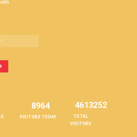
Lekh
4613252
8964
TOTAL
RS
VISITORS TODAY
VISITORS