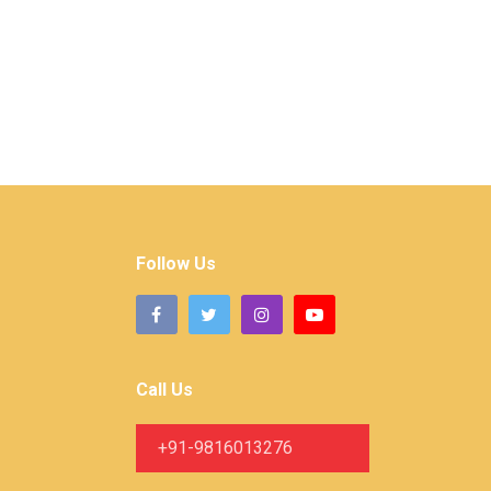
Follow Us
Call Us
+91-9816013276