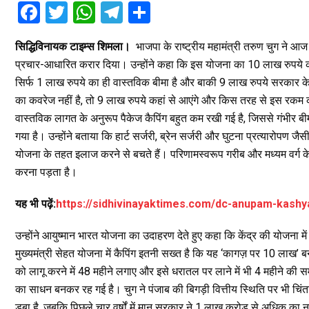
F
T
W
T
S
a
wi
h
el
h
सिद्धिविनायक टाइम्स शिमला।
भाजपा के राष्ट्रीय महामंत्री तरुण चुग ने आज
ce
tt
at
e
ar
प्रचार-आधारित करार दिया। उन्होंने कहा कि इस योजना का 10 लाख रुपये का स
b
er
s
gr
e
सिर्फ 1 लाख रुपये का ही वास्तविक बीमा है और बाकी 9 लाख रुपये सरकार के भ
o
A
a
का कवरेज नहीं है, तो 9 लाख रुपये कहां से आएंगे और किस तरह से इस रकम 
o
p
m
वास्तविक लागत के अनुरूप पैकेज कैपिंग बहुत कम रखी गई है, जिससे गंभीर बीम
गया है। उन्होंने बताया कि हार्ट सर्जरी, ब्रेन सर्जरी और घुटना प्रत्यारोपण
k
p
योजना के तहत इलाज करने से बचते हैं। परिणामस्वरूप गरीब और मध्यम वर्ग के 
करना पड़ता है।
यह भी पढ़ें:
https://sidhivinayaktimes.com/dc-anupam-kashy
उन्होंने आयुष्मान भारत योजना का उदाहरण देते हुए कहा कि केंद्र की योजना म
मुख्यमंत्री सेहत योजना में कैपिंग इतनी सख्त है कि यह ‘कागज़ पर 10 लाख
को लागू करने में 48 महीने लगाए और इसे धरातल पर लाने में भी 4 महीने की 
का साधन बनकर रह गई है। चुग ने पंजाब की बिगड़ी वित्तीय स्थिति पर भी चिंत
डूबा है, जबकि पिछले चार वर्षों में मान सरकार ने 1 लाख करोड़ से अधिक का नय