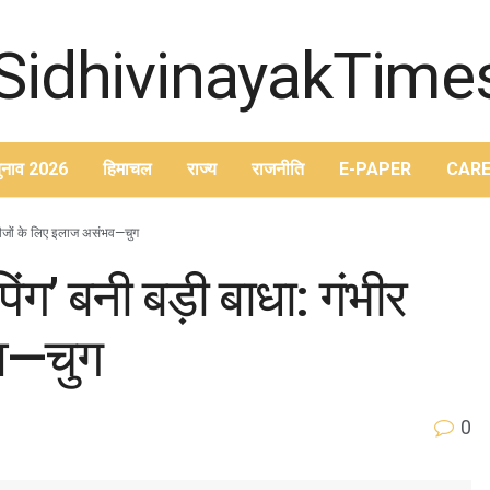
ुनाव 2026
हिमाचल
राज्य
राजनीति
E-PAPER
CARE
 मरीजों के लिए इलाज असंभव—चुग
ंग’ बनी बड़ी बाधा: गंभीर
भव—चुग
0