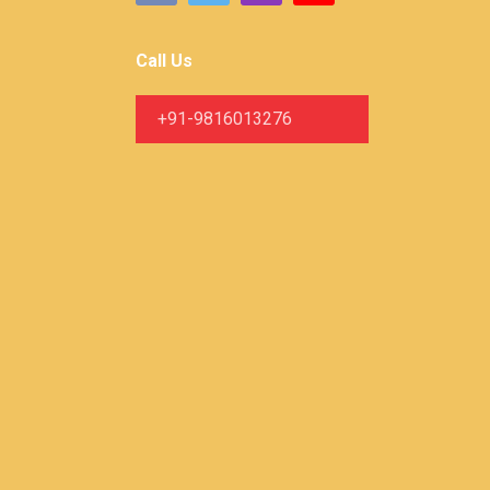
Call Us
+91-9816013276