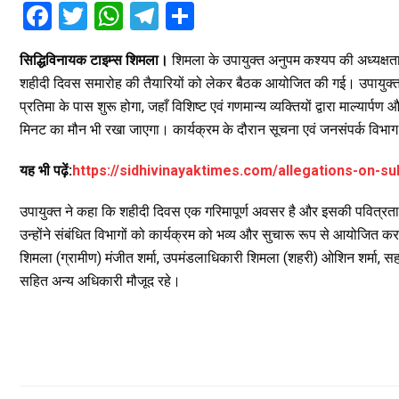
F
T
W
T
S
a
wi
h
el
h
सिद्धिविनायक टाइम्स शिमला।
शिमला के उपायुक्त अनुपम कश्यप की अध्यक्
ce
tt
at
e
ar
शहीदी दिवस समारोह की तैयारियों को लेकर बैठक आयोजित की गई। उपायुक्त ने
b
er
s
gr
e
प्रतिमा के पास शुरू होगा, जहाँ विशिष्ट एवं गणमान्य व्यक्तियों द्वारा माल्यार्प
o
A
a
मिनट का मौन भी रखा जाएगा। कार्यक्रम के दौरान सूचना एवं जनसंपर्क विभाग 
o
p
m
यह भी पढ़ें:
https://sidhivinayaktimes.com/allegations-on-
k
p
उपायुक्त ने कहा कि शहीदी दिवस एक गरिमापूर्ण अवसर है और इसकी पवित्रत
उन्होंने संबंधित विभागों को कार्यक्रम को भव्य और सुचारू रूप से आयोजित करन
शिमला (ग्रामीण) मंजीत शर्मा, उपमंडलाधिकारी शिमला (शहरी) ओशिन शर्मा, सहा
सहित अन्य अधिकारी मौजूद रहे।