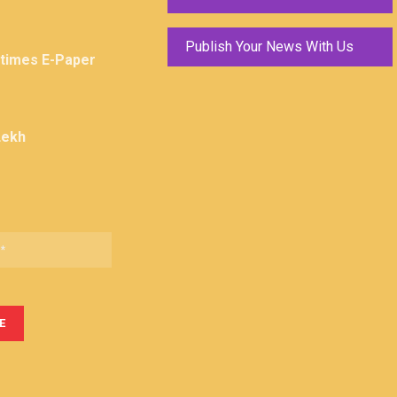
Publish Your News With Us
ktimes E-Paper
Lekh