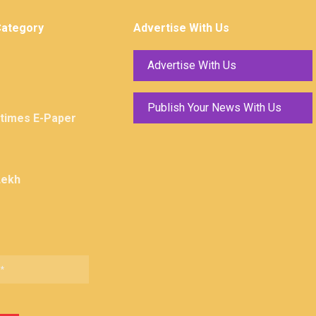
Category
Advertise With Us
Advertise With Us
Publish Your News With Us
ktimes E-Paper
Lekh