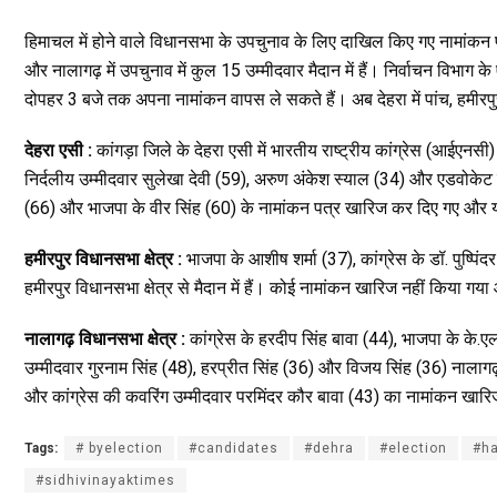
ce
tt
at
e
ar
b
er
s
gr
e
हिमाचल में होने वाले विधानसभा के उपचुनाव के लिए दाखिल किए गए नामांकन पत्
o
A
a
और नालागढ़ में उपचुनाव में कुल 15 उम्मीदवार मैदान में हैं। निर्वाचन विभ
दोपहर 3 बजे तक अपना नामांकन वापस ले सकते हैं। अब देहरा में पांच, हमीरपुर म
o
p
m
k
p
देहरा एसी :
कांगड़ा जिले के देहरा एसी में भारतीय राष्ट्रीय कांग्रेस (आईएन
निर्दलीय उम्मीदवार सुलेखा देवी (59), अरुण अंकेश स्याल (34) और एडवोकेट संज
(66) और भाजपा के वीर सिंह (60) के नामांकन पत्र खारिज कर दिए गए और यहां स
हमीरपुर विधानसभा क्षेत्र :
भाजपा के आशीष शर्मा (37), कांग्रेस के डॉ. पुष्पिं
हमीरपुर विधानसभा क्षेत्र से मैदान में हैं। कोई नामांकन खारिज नहीं किया गया औ
नालागढ़ विधानसभा क्षेत्र :
कांग्रेस के हरदीप सिंह बावा (44), भाजपा के के.एल
उम्मीदवार गुरनाम सिंह (48), हरप्रीत सिंह (36) और विजय सिंह (36) नालागढ़ व
और कांग्रेस की कवरिंग उम्मीदवार परमिंदर कौर बावा (43) का नामांकन खारिज 
Tags:
# byelection
#candidates
#dehra
#election
#ha
#sidhivinayaktimes