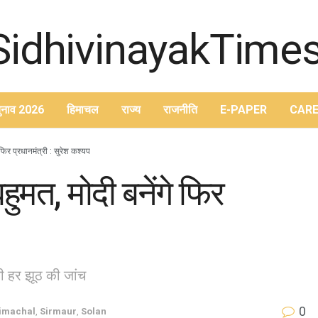
ुनाव 2026
हिमाचल
राज्य
राजनीति
E-PAPER
CARE
फिर प्रधानमंत्री : सुरेश कश्यप
ुमत, मोदी बनेंगे फिर
ोगी हर झूठ की जांच
0
imachal
,
Sirmaur
,
Solan