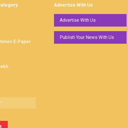
Category
Advertise With Us
Advertise With Us
Publish Your News With Us
ktimes E-Paper
Lekh