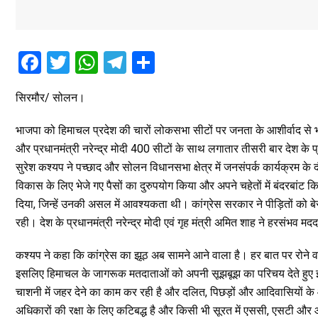
F
T
W
T
S
a
wi
h
el
h
सिरमौर/ सोलन।
ce
tt
at
e
ar
b
er
s
gr
e
भाजपा को हिमाचल प्रदेश की चारों लोकसभा सीटों पर जनता के आशीर्वाद से भ
o
A
a
और प्रधानमंत्री नरेन्द्र मोदी 400 सीटों के साथ लगातार तीसरी बार देश के प्
सुरेश कश्यप ने पच्छाद और सोलन विधानसभा क्षेत्र में जनसंपर्क कार्यक्रम के
o
p
m
विकास के लिए भेजे गए पैसों का दुरुपयोग किया और अपने चहेतों में बंदरबांट क
k
p
दिया, जिन्हें उनकी असल में आवश्यकता थी। कांग्रेस सरकार ने पीड़ितों को 
रही। देश के प्रधानमंत्री नरेन्द्र मोदी एवं गृह मंत्री अमित शाह ने हरसंभव म
कश्यप ने कहा कि कांग्रेस का झूठ अब सामने आने वाला है। हर बात पर रोने वाल
इसलिए हिमाचल के जागरूक मतदाताओं को अपनी सूझबूझ का परिचय देते हुए इस
चाशनी में जहर देने का काम कर रही है और दलित, पिछड़ों और आदिवासियों के
अधिकारों की रक्षा के लिए कटिबद्ध है और किसी भी सूरत में एससी, एसटी और 