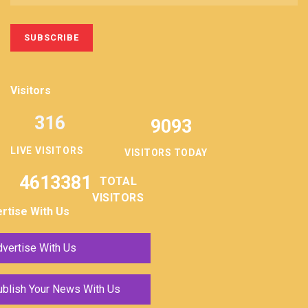
Visitors
316
9093
LIVE VISITORS
VISITORS TODAY
4613381
TOTAL
VISITORS
rtise With Us
vertise With Us
ublish Your News With Us