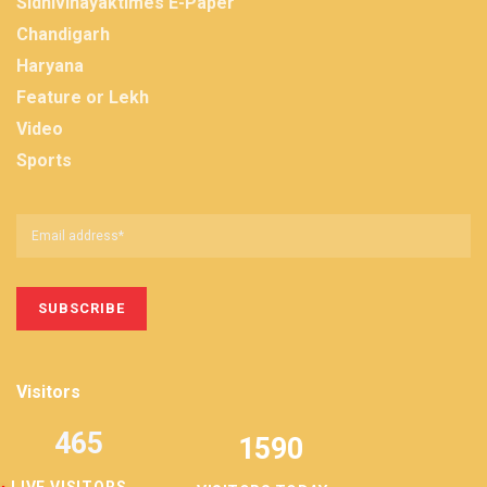
Sidhivinayaktimes E-Paper
Chandigarh
Haryana
Feature or Lekh
Video
Sports
Visitors
465
1590