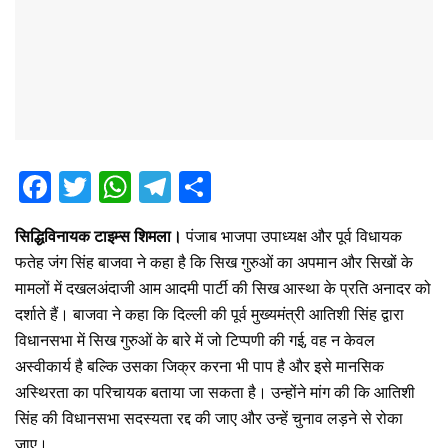
F
T
W
T
S
a
wi
h
el
h
सिद्धिविनायक टाइम्स शिमला।
पंजाब भाजपा उपाध्यक्ष और पूर्व विधायक
ce
tt
at
e
ar
फतेह जंग सिंह बाजवा ने कहा है कि सिख गुरुओं का अपमान और सिखों के
b
er
s
gr
e
मामलों में दखलअंदाजी आम आदमी पार्टी की सिख आस्था के प्रति अनादर को
o
A
a
दर्शाते हैं। बाजवा ने कहा कि दिल्ली की पूर्व मुख्यमंत्री आतिशी सिंह द्वारा
o
p
m
विधानसभा में सिख गुरुओं के बारे में जो टिप्पणी की गई, वह न केवल
अस्वीकार्य है बल्कि उसका जिक्र करना भी पाप है और इसे मानसिक
k
p
अस्थिरता का परिचायक बताया जा सकता है। उन्होंने मांग की कि आतिशी
सिंह की विधानसभा सदस्यता रद्द की जाए और उन्हें चुनाव लड़ने से रोका
जाए।