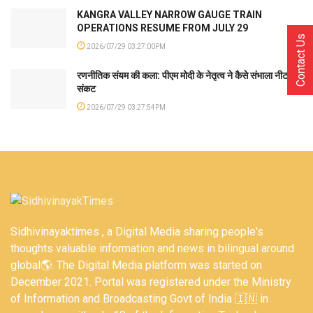
KANGRA VALLEY NARROW GAUGE TRAIN
OPERATIONS RESUME FROM JULY 29
Contact Us
2026/07/29 03:27:00PM
रणनीतिक संयम की कला: पीएम मोदी के नेतृत्व ने कैसे संभाला नीट
संकट
2026/07/29 03:27:54PM
Sidhivinayaktimes , a Digital Media sharing people's
thoughts valuable information and news in bilingual around
global🌎. The Digital Media platform was started on
December 2021. Portal was registered under the Ministry
of Information and Broadcasting Govt of India 🇮🇳 in