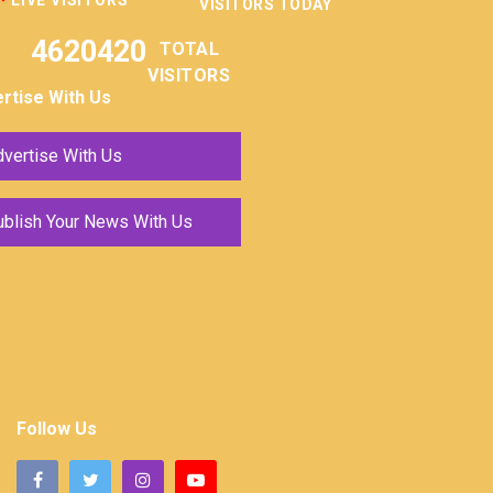
LIVE VISITORS
VISITORS TODAY
4620420
TOTAL
VISITORS
rtise With Us
vertise With Us
ublish Your News With Us
Follow Us