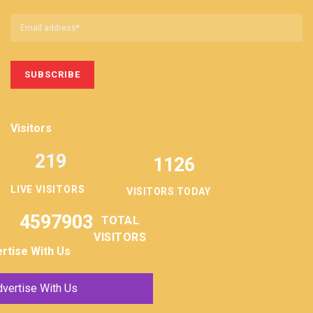
Visitors
219
1126
LIVE VISITORS
VISITORS TODAY
4597903
TOTAL
VISITORS
rtise With Us
vertise With Us