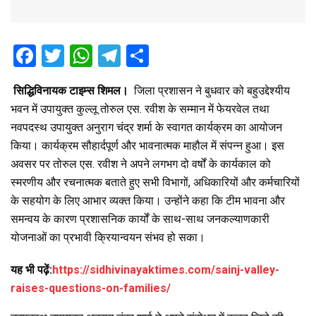
F
T
W
T
S
a
wi
h
el
h
सिद्धिविनायक टाइम्स शिमल।
जिला प्रशासन ने बुधवार को बहुउद्देश्यीय
ce
tt
at
e
ar
भवन में उपायुक्त कुल्लू तोरुल एस. रवीश के सम्मान में फेयरवेल तथा
b
er
s
gr
e
नवपदस्थ उपायुक्त अनुराग चंद्र शर्मा के स्वागत कार्यक्रम का आयोजन
o
A
a
किया। कार्यक्रम सौहार्दपूर्ण और भावनात्मक माहौल में संपन्न हुआ। इस
o
p
m
अवसर पर तोरुल एस. रवीश ने अपने लगभग दो वर्षों के कार्यकाल को
स्मरणीय और रचनात्मक बताते हुए सभी विभागों, अधिकारियों और कर्मचारियों
k
p
के सहयोग के लिए आभार व्यक्त किया। उन्होंने कहा कि टीम भावना और
समन्वय के कारण प्रशासनिक कार्यों के साथ-साथ जनकल्याणकारी
योजनाओं का प्रभावी क्रियान्वयन संभव हो सका।
यह भी पढ़ें:
https://sidhivinayaktimes.com/sainj-valley-
raises-questions-on-families/