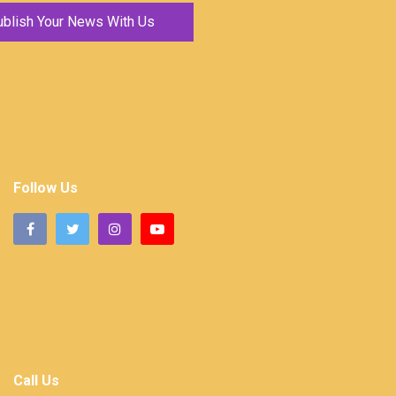
ublish Your News With Us
Follow Us
Call Us