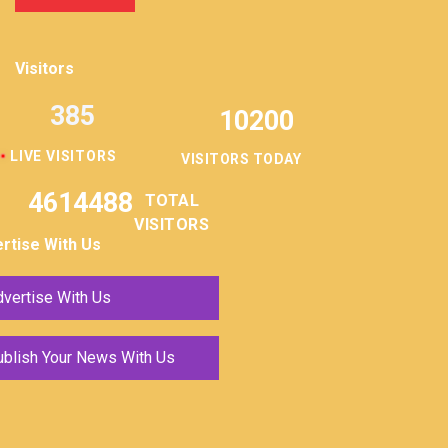
Visitors
385
10200
LIVE VISITORS
VISITORS TODAY
4614488
TOTAL
VISITORS
rtise With Us
vertise With Us
ublish Your News With Us