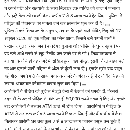
हनीट्रैप और ब्लैकमेलिंग का एक बड़ा मामला सामने आया है, जहां एक महिला
b
er
s
gr
e
ने अपने पति और सहयोगी के साथ मिलकर एक व्यक्ति को जाल में फंसाया
o
A
a
और झूठे केस की धमकी देकर करीब 7 से 8 लाख रुपये ऐंठ लिए। पुलिस ने
o
p
m
पीड़ित की शिकायत पर मामला दर्ज कर छानबीन शुरू कर दी है।
पुलिस में दर्ज शिकायत के अनुसार, मढ़धन के रहने वाले गोविंद सिंह को 17
k
p
अप्रैल 2026 को एक महिला का फोन आया, जिसने उसे अपनी बातों में
फंसाकर भुंतर स्थित अपने कमरे पर बुलाया और पीड़ित के भुंतर पहुंचने पर
वह उसे आधे रास्ते से खुद रिसीव कर कमरे पर ले गई। शिकायतकर्ता ने
बताया कि जैसे ही वह कमरे में दाखिल हुआ, वहां मौजूद दूसरी औरत बाहर चली
गई और बुलाने वाली महिला ने अंदर से कुंडी लगा दी। इसके तुरंत बाद बाहर
गई औरत अपने पति के साथ अचानक कमरे के अंदर आई और गोविंद सिंह को
डराना-धमकाकर ब्लैकमेल करना शुरू कर दिया।
आरोपियों ने पीड़ित को पुलिस में झूठे केस में फंसाने की धमकी दी, जिससे
बदनामी के डर से पीड़ित ने मौके पर ही 50,000 रुपये नकद दे दिए और इसके
बाद आरोपियों ने उसका ATM कार्ड भी छीन लिया। आरोपियों ने पीड़ित के
ATM से अब तक करीब 3 लाख रुपये निकाल लिए हैं और बीच-बीच में कैश
मिलाकर आरोपी अब तक कुल 7 से 8 लाख रुपये जबरन वसूल कर चुके हैं।
इतनी मोटी रकम वसूलने के बाद भी आरोपियों का पेट नहीं भरा और वे लगातार