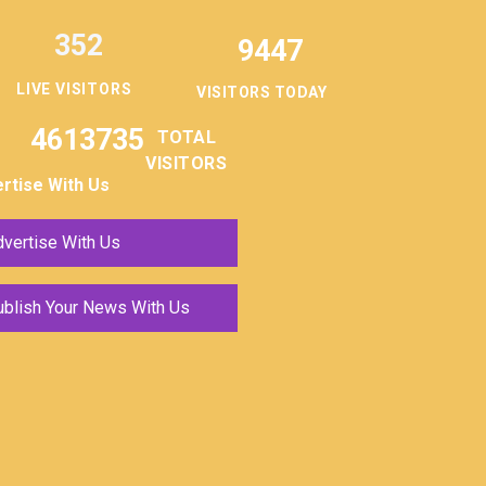
352
9447
LIVE VISITORS
VISITORS TODAY
4613735
TOTAL
VISITORS
rtise With Us
vertise With Us
ublish Your News With Us