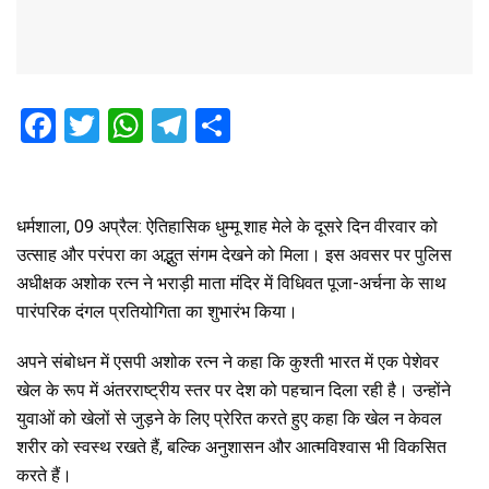
F
T
W
T
S
a
wi
h
el
h
ce
tt
at
e
ar
b
er
s
gr
e
धर्मशाला, 09 अप्रैल: ऐतिहासिक धुम्मू शाह मेले के दूसरे दिन वीरवार को
उत्साह और परंपरा का अद्भुत संगम देखने को मिला। इस अवसर पर पुलिस
o
A
a
अधीक्षक अशोक रत्न ने भराड़ी माता मंदिर में विधिवत पूजा-अर्चना के साथ
o
p
m
पारंपरिक दंगल प्रतियोगिता का शुभारंभ किया।
k
p
अपने संबोधन में एसपी अशोक रत्न ने कहा कि कुश्ती भारत में एक पेशेवर
खेल के रूप में अंतरराष्ट्रीय स्तर पर देश को पहचान दिला रही है। उन्होंने
युवाओं को खेलों से जुड़ने के लिए प्रेरित करते हुए कहा कि खेल न केवल
शरीर को स्वस्थ रखते हैं, बल्कि अनुशासन और आत्मविश्वास भी विकसित
करते हैं।