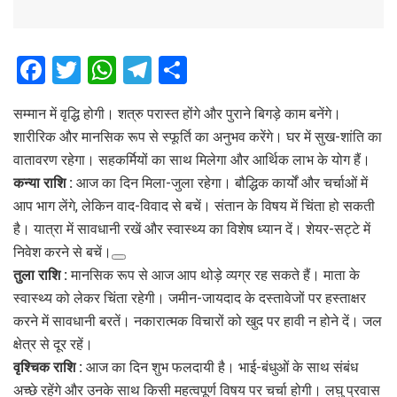
F
T
W
T
S
a
wi
h
el
h
सम्मान में वृद्धि होगी। शत्रु परास्त होंगे और पुराने बिगड़े काम बनेंगे।
ce
tt
at
e
ar
शारीरिक और मानसिक रूप से स्फूर्ति का अनुभव करेंगे। घर में सुख-शांति का
b
er
s
gr
e
वातावरण रहेगा। सहकर्मियों का साथ मिलेगा और आर्थिक लाभ के योग हैं।
o
A
a
कन्या राशि :
आज का दिन मिला-जुला रहेगा। बौद्धिक कार्यों और चर्चाओं में
o
p
m
आप भाग लेंगे, लेकिन वाद-विवाद से बचें। संतान के विषय में चिंता हो सकती
है। यात्रा में सावधानी रखें और स्वास्थ्य का विशेष ध्यान दें। शेयर-सट्टे में
k
p
निवेश करने से बचें।
तुला राशि :
मानसिक रूप से आज आप थोड़े व्यग्र रह सकते हैं। माता के
स्वास्थ्य को लेकर चिंता रहेगी। जमीन-जायदाद के दस्तावेजों पर हस्ताक्षर
करने में सावधानी बरतें। नकारात्मक विचारों को खुद पर हावी न होने दें। जल
क्षेत्र से दूर रहें।
वृश्चिक राशि :
आज का दिन शुभ फलदायी है। भाई-बंधुओं के साथ संबंध
अच्छे रहेंगे और उनके साथ किसी महत्वपूर्ण विषय पर चर्चा होगी। लघु प्रवास