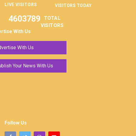
LIVE VISITORS
VISITORS TODAY
4603789
TOTAL
VISITORS
rtise With Us
vertise With Us
ublish Your News With Us
Follow Us