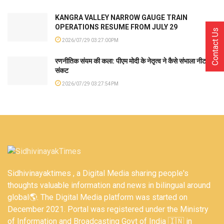
KANGRA VALLEY NARROW GAUGE TRAIN
OPERATIONS RESUME FROM JULY 29
Contact Us
2026/07/29 03:27:00PM
रणनीतिक संयम की कला: पीएम मोदी के नेतृत्व ने कैसे संभाला नीट
संकट
2026/07/29 03:27:54PM
Sidhivinayaktimes , a Digital Media sharing people's
thoughts valuable information and news in bilingual around
global🌎. The Digital Media platform was started on
December 2021. Portal was registered under the Ministry
of Information and Broadcasting Govt of India 🇮🇳 in