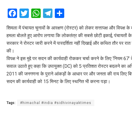
F
T
W
T
S
a
wi
h
el
h
शिमला में पंचायत चुनावों के आरक्षण (रोस्टर) को लेकर सत्तापक्ष और विपक्ष 
ce
tt
at
e
ar
हमला बोलते हुए आरोप लगाया कि लोकतंत्र की सबसे छोटी इकाई, पंचायतों के 
b
er
s
gr
e
सरकार ने रोस्टर जारी करने में पारदर्शिता नहीं दिखाई और कथित तौर पर र
o
A
a
की।
o
p
m
विपक्ष ने इस मुद्दे पर सदन की कार्यवाही रोककर चर्चा करने के लिए ‘नियम 
सवाल उठाते हुए कहा कि उपायुक्त (DC) को 5 प्रतिशत रोस्टर बदलने का अधिक
k
p
2011 की जनगणना के पुराने आंकड़ों के आधार पर और जनता की राय लिए बिन
सदन की कार्यवाही को 15 मिनट के लिए स्थगित भी करना पड़ा।
Tags:
#himachal #india #sidhivinayaktimes