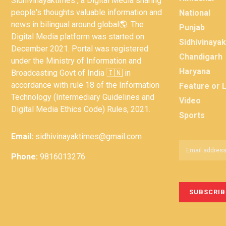
Sidhivinayaktimes , a Digital Media sharing
people's thoughts valuable information and
National
news in bilingual around global🌎. The
Punjab
Digital Media platform was started on
Sidhivinaya
December 2021. Portal was registered
Chandigarh
under the Ministry of Information and
Haryana
Broadcasting Govt of India 🇮🇳 in
accordance with rule 18 of the Information
Feature or 
Technology (Intermediary Guidelines and
Video
Digital Media Ethics Code) Rules, 2021.
Sports
Email:
sidhivinayaktimes@gmail.com
Phone:
9816013276