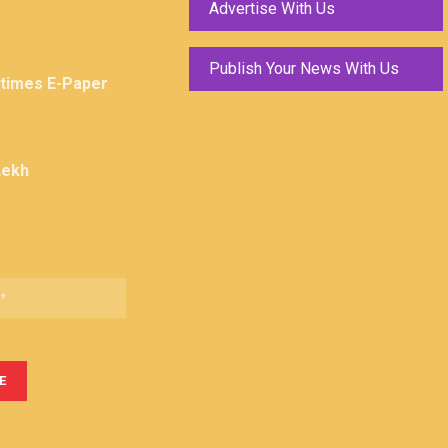
Advertise With Us
Publish Your News With Us
ktimes E-Paper
Lekh