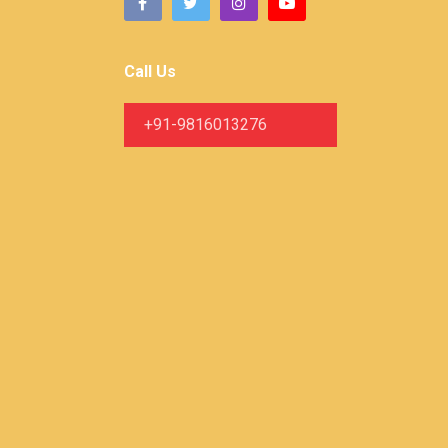
Call Us
+91-9816013276