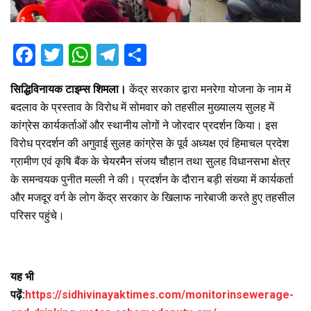
F
T
W
T
S
a
wi
h
el
h
सिद्धिविनायक टाइम्स शिमला।
केंद्र सरकार द्वारा मनरेगा योजना के नाम में
ce
tt
at
e
ar
बदलाव के प्रस्ताव के विरोध में सोमवार को तहसील मुख्यालय सुलह में
b
er
s
gr
e
कांग्रेस कार्यकर्ताओं और स्थानीय लोगों ने जोरदार प्रदर्शन किया। इस
o
A
a
विरोध प्रदर्शन की अगुवाई सुलह कांग्रेस के पूर्व अध्यक्ष एवं हिमाचल प्रदेश
o
p
m
ग्रामीण एवं कृषि बैंक के चेयरमैन संजय चौहान तथा सुलह विधानसभा क्षेत्र
के समन्वयक पुनीत मल्ली ने की। प्रदर्शन के दौरान बड़ी संख्या में कार्यकर्ता
k
p
और मजदूर वर्ग के लोग केंद्र सरकार के खिलाफ नारेबाजी करते हुए तहसील
परिसर पहुंचे।
यह भी
पढ़ें:
https://sidhivinayaktimes.com/monitorinsewerage-