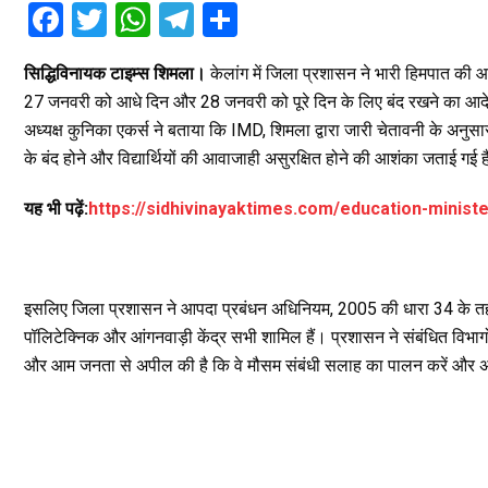
F
T
W
T
S
a
wi
h
el
h
सिद्धिविनायक टाइम्स शिमला।
केलांग में जिला प्रशासन ने भारी हिमपात की आ
ce
tt
at
e
ar
27 जनवरी को आधे दिन और 28 जनवरी को पूरे दिन के लिए बंद रखने का आदेश
b
er
s
gr
e
अध्यक्ष कुनिका एकर्स ने बताया कि IMD, शिमला द्वारा जारी चेतावनी के अनुसार इ
o
A
a
के बंद होने और विद्यार्थियों की आवाजाही असुरक्षित होने की आशंका जताई गई 
o
p
m
यह भी पढ़ें:
https://sidhivinayaktimes.com/education-minist
k
p
इसलिए जिला प्रशासन ने आपदा प्रबंधन अधिनियम, 2005 की धारा 34 के तह
पॉलिटेक्निक और आंगनवाड़ी केंद्र सभी शामिल हैं। प्रशासन ने संबंधित विभागों
और आम जनता से अपील की है कि वे मौसम संबंधी सलाह का पालन करें और अन