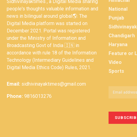
Himachal
Sidhivinayaktimes , a Digital Media sharing
people's thoughts valuable information and
National
news in bilingual around global🌎. The
Punjab
Digital Media platform was started on
Sidhivinaya
December 2021. Portal was registered
Chandigarh
under the Ministry of Information and
Haryana
Broadcasting Govt of India 🇮🇳 in
accordance with rule 18 of the Information
Feature or 
Technology (Intermediary Guidelines and
Video
Digital Media Ethics Code) Rules, 2021.
Sports
Email:
sidhivinayaktimes@gmail.com
Phone:
9816013276