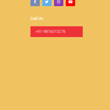
Call Us
+91-9816013276