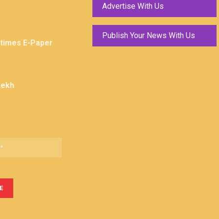
Advertise With Us
Publish Your News With Us
ktimes E-Paper
Lekh