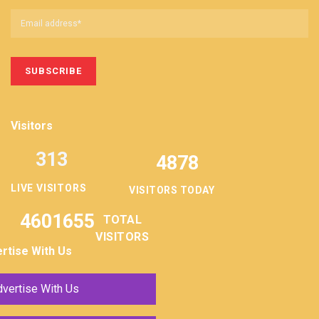
Visitors
313
4878
LIVE VISITORS
VISITORS TODAY
4601655
TOTAL
VISITORS
rtise With Us
vertise With Us