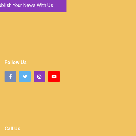
ublish Your News With Us
Follow Us
Call Us