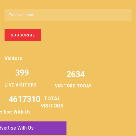
Visitors
399
2634
LIVE VISITORS
VISITORS TODAY
4617310
TOTAL
VISITORS
rtise With Us
vertise With Us