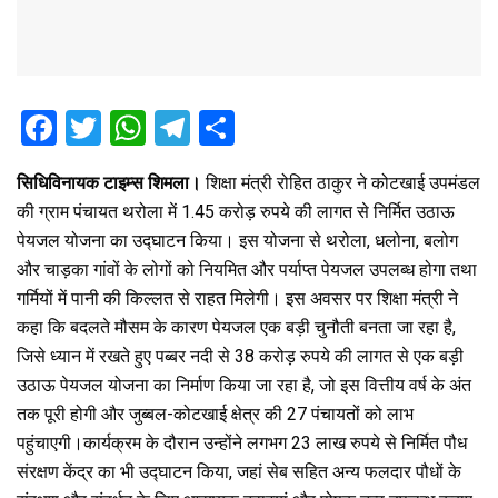
F
T
W
T
S
a
wi
h
el
h
सिधिविनायक टाइम्स शिमला।
शिक्षा मंत्री रोहित ठाकुर ने कोटखाई उपमंडल
ce
tt
at
e
ar
की ग्राम पंचायत थरोला में 1.45 करोड़ रुपये की लागत से निर्मित उठाऊ
b
er
s
gr
e
पेयजल योजना का उद्घाटन किया। इस योजना से थरोला, धलोना, बलोग
o
A
a
और चाड़का गांवों के लोगों को नियमित और पर्याप्त पेयजल उपलब्ध होगा तथा
o
p
m
गर्मियों में पानी की किल्लत से राहत मिलेगी। इस अवसर पर शिक्षा मंत्री ने
कहा कि बदलते मौसम के कारण पेयजल एक बड़ी चुनौती बनता जा रहा है,
k
p
जिसे ध्यान में रखते हुए पब्बर नदी से 38 करोड़ रुपये की लागत से एक बड़ी
उठाऊ पेयजल योजना का निर्माण किया जा रहा है, जो इस वित्तीय वर्ष के अंत
तक पूरी होगी और जुब्बल-कोटखाई क्षेत्र की 27 पंचायतों को लाभ
पहुंचाएगी।कार्यक्रम के दौरान उन्होंने लगभग 23 लाख रुपये से निर्मित पौध
संरक्षण केंद्र का भी उद्घाटन किया, जहां सेब सहित अन्य फलदार पौधों के