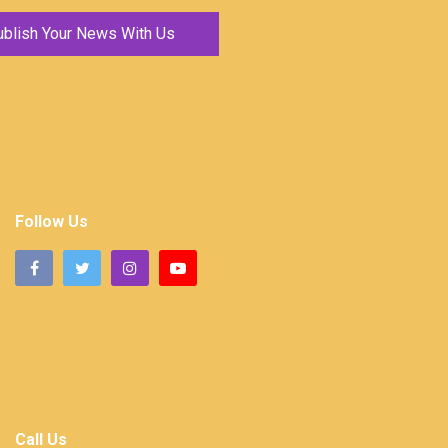
ublish Your News With Us
Follow Us
Call Us