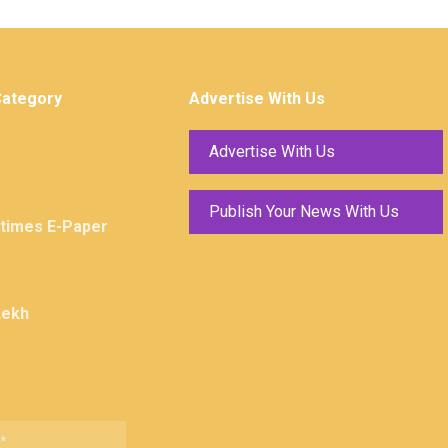
Category
Advertise With Us
Advertise With Us
Publish Your News With Us
ktimes E-Paper
Lekh