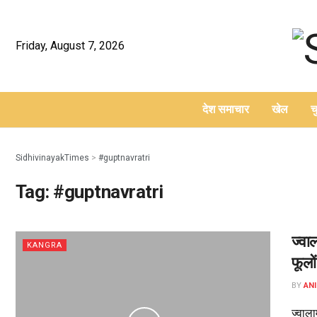
Friday, August 7, 2026
देश समाचार
खेल
च
–
SidhivinayakTimes
>
#guptnavratri
Tag:
#guptnavratri
ज्वा
KANGRA
फूलो
BY
ANI
ज्वाला