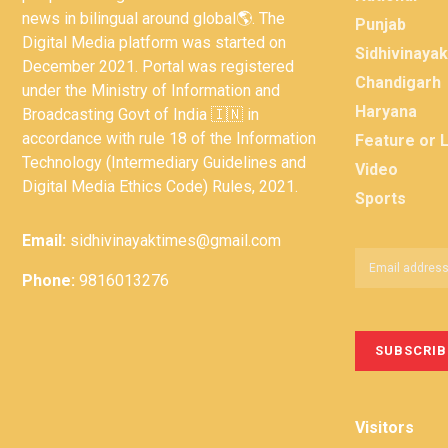
news in bilingual around global🌎. The
Punjab
Digital Media platform was started on
Sidhivinaya
December 2021. Portal was registered
Chandigarh
under the Ministry of Information and
Haryana
Broadcasting Govt of India 🇮🇳 in
accordance with rule 18 of the Information
Feature or 
Technology (Intermediary Guidelines and
Video
Digital Media Ethics Code) Rules, 2021.
Sports
Email:
sidhivinayaktimes@gmail.com
Phone:
9816013276
Visitors