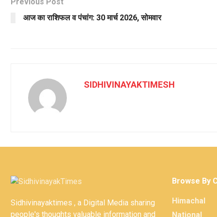
Previous Post
आज का राशिफल व पंचांग: 30 मार्च 2026, सोमवार
SIDHIVINAYAKTIMESH
Browse By 
Himachal
Sidhivinayaktimes , a Digital Media sharing
people's thoughts valuable information and
National