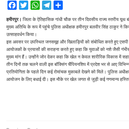
F
T
W
T
S
a
wi
h
el
h
हमीरपुर।
जिला के ऐतिहासिक गांधी चौक पर तीन दिवसीय राज्य स्तरीय यूथ ब
ce
tt
at
e
ar
मुख्य अतिथि के रूप में पहुंचे पुलिस अधीक्षक हमीरपुर बलवीर सिंह ठाकुर ने
b
er
s
gr
e
उत्साहवर्धन किया।
o
A
a
इस अवसर पर उपस्थित जनसमूह और खिलाड़ियों को संबोधित करते हुए एसपी बलवीर
o
p
m
आयोजकों के प्रयासों की सराहना करते हुए कहा कि युवाओं को नशे जैसी गंभ
मुख्य मांग हैं। उन्होंने जोर देकर कहा कि खेल न केवल शारीरिक विकास में स
k
p
तीन दिनों तक चलने वाली इस बॉक्सिंग चैंपियनशिप में प्रदेश भर से आए विभिन्न
प्रतियोगिता के पहले दिन कई रोमांचक मुकाबले देखने को मिले। पुलिस अधी
आयोजन के लिए बधाई दी। इस मौके पर खेल जगत से जुड़ी कई गणमान्य हस्तिय