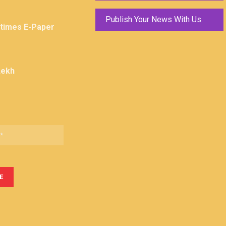
Publish Your News With Us
ktimes E-Paper
Lekh