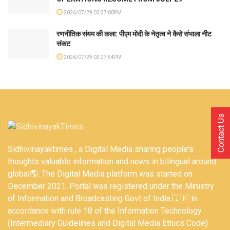
2026/07/29 03:27:00PM
रणनीतिक संयम की कला: पीएम मोदी के नेतृत्व ने कैसे संभाला नीट
संकट
2026/07/29 03:27:54PM
Contact Us
Sidhivinayaktimes , a Digital Media sharing people's
thoughts valuable information and news in bilingual around
global🌎. The Digital Media platform was started on
December 2021. Portal was registered under the Ministry
of Information and Broadcasting Govt of India 🇮🇳 in
accordance with rule 18 of the Information Technology
(Intermediary Guidelines and Digital Media Ethics Code)