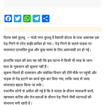
F
T
W
T
S
a
wi
h
el
h
ce
tt
at
e
ar
प्रिया शर्मा कुल्लू — गांधी नगर कुल्लू में वैशाली होटल के पास अचानक एक
b
er
s
gr
e
पेड़ गिरने से स्टेट हाईवे बाधित हो गया। पेड़ गिरने के चलते सड़क पर
o
A
a
यातायात प्रभावित हुआ और कुछ समय के लिए आवाजाही ठप हो गई।
o
p
m
हालांकि राहत की बात यह रही कि इस घटना में किसी भी तरह के जान-
k
p
माल के नुकसान की सूचना नहीं है।
सूचना मिलते ही प्रशासन और संबंधित विभाग की टीमें मौके पर पहुंची और
सड़क से पेड़ हटाने का कार्य शुरू कर दिया गया, ताकि जल्द से जल्द
यातायात बहाल किया जा सके।
स्थानीय लोगों से अपील की गई है कि वे यात्रा के दौरान सावधानी बरतें,
खासकर बारिश और तेज हवाओं के दौरान पेड़ गिरने जैसी घटनाओं की
संभावना बनी रहती है।