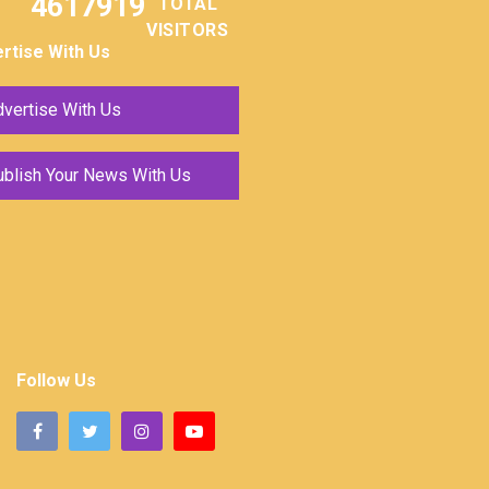
4617919
TOTAL
VISITORS
rtise With Us
vertise With Us
ublish Your News With Us
Follow Us