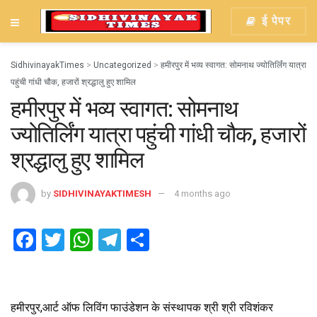
ई पेपर
SidhivinayakTimes
>
Uncategorized
>
हमीरपुर में भव्य स्वागत: सोमनाथ ज्योतिर्लिंग यात्रा
पहुंची गांधी चौक, हजारों श्रद्धालु हुए शामिल
हमीरपुर में भव्य स्वागत: सोमनाथ
ज्योतिर्लिंग यात्रा पहुंची गांधी चौक, हजारों
श्रद्धालु हुए शामिल
by
SIDHIVINAYAKTIMESH
4 months ago
F
T
W
T
S
a
wi
h
el
h
ce
tt
at
e
ar
b
er
s
gr
e
हमीरपुर,आर्ट ऑफ लिविंग फाउंडेशन के संस्थापक श्री श्री रविशंकर