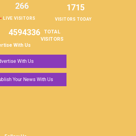
266
1715
LIVE VISITORS
VISITORS TODAY
4594336
TOTAL
VISITORS
rtise With Us
vertise With Us
ublish Your News With Us