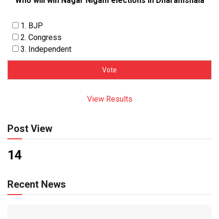
Who will win Nagar Nigam elections in Dharamshala
1. BJP
2. Congress
3. Independent
View Results
Post View
14
Recent News