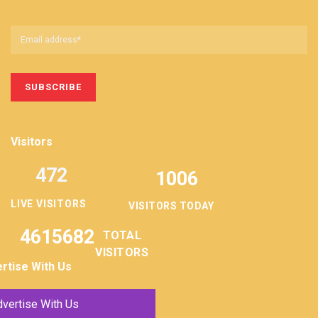
Visitors
472
1006
LIVE VISITORS
VISITORS TODAY
4615682
TOTAL
VISITORS
rtise With Us
vertise With Us