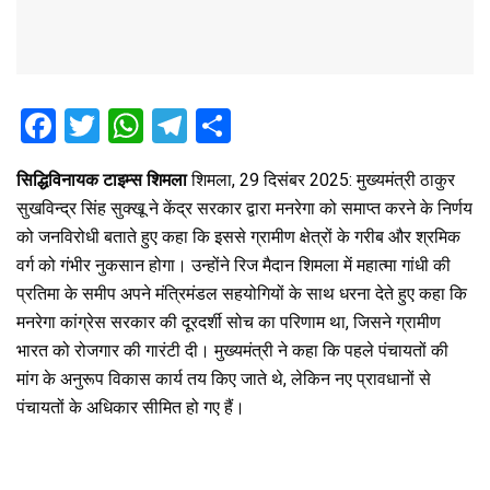
F
T
W
T
S
a
wi
h
el
h
सिद्धिविनायक टाइम्स शिमला
शिमला, 29 दिसंबर 2025: मुख्यमंत्री ठाकुर
ce
tt
at
e
ar
सुखविन्द्र सिंह सुक्खू ने केंद्र सरकार द्वारा मनरेगा को समाप्त करने के निर्णय
b
er
s
gr
e
को जनविरोधी बताते हुए कहा कि इससे ग्रामीण क्षेत्रों के गरीब और श्रमिक
o
A
a
वर्ग को गंभीर नुकसान होगा। उन्होंने रिज मैदान शिमला में महात्मा गांधी की
o
p
m
प्रतिमा के समीप अपने मंत्रिमंडल सहयोगियों के साथ धरना देते हुए कहा कि
मनरेगा कांग्रेस सरकार की दूरदर्शी सोच का परिणाम था, जिसने ग्रामीण
k
p
भारत को रोजगार की गारंटी दी। मुख्यमंत्री ने कहा कि पहले पंचायतों की
मांग के अनुरूप विकास कार्य तय किए जाते थे, लेकिन नए प्रावधानों से
पंचायतों के अधिकार सीमित हो गए हैं।