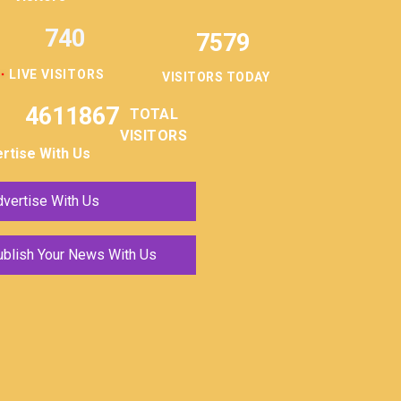
740
7579
LIVE VISITORS
VISITORS TODAY
4611867
TOTAL
VISITORS
rtise With Us
vertise With Us
ublish Your News With Us