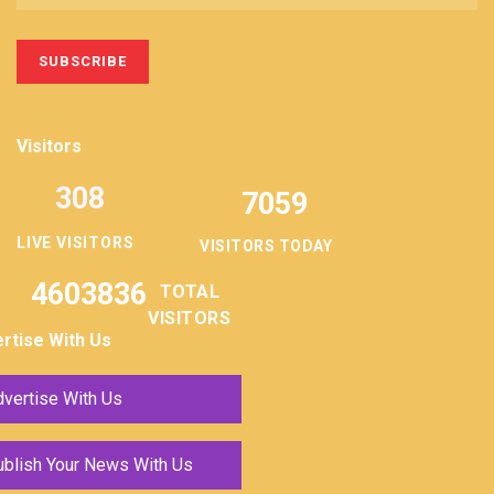
Visitors
308
7059
LIVE VISITORS
VISITORS TODAY
4603836
TOTAL
VISITORS
rtise With Us
vertise With Us
ublish Your News With Us