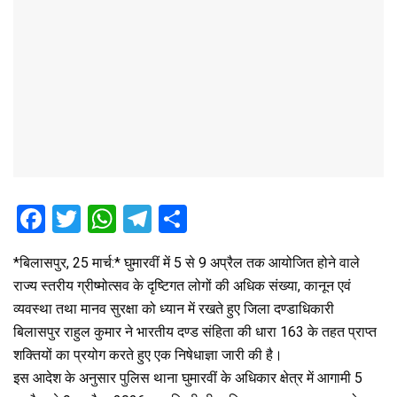
F
T
W
T
S
a
wi
h
el
h
*बिलासपुर, 25 मार्च:* घुमारवीं में 5 से 9 अप्रैल तक आयोजित होने वाले
ce
tt
at
e
ar
राज्य स्तरीय ग्रीष्मोत्सव के दृष्टिगत लोगों की अधिक संख्या, कानून एवं
b
er
s
gr
e
व्यवस्था तथा मानव सुरक्षा को ध्यान में रखते हुए जिला दण्डाधिकारी
o
A
a
बिलासपुर राहुल कुमार ने भारतीय दण्ड संहिता की धारा 163 के तहत प्राप्त
o
p
m
शक्तियों का प्रयोग करते हुए एक निषेधाज्ञा जारी की है।
इस आदेश के अनुसार पुलिस थाना घुमारवीं के अधिकार क्षेत्र में आगामी 5
k
p