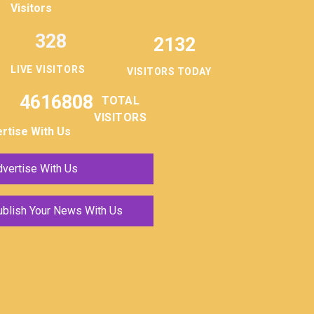
Visitors
328
2132
LIVE VISITORS
VISITORS TODAY
4616808
TOTAL
VISITORS
rtise With Us
vertise With Us
ublish Your News With Us