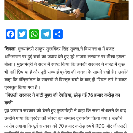
F
T
W
T
S
a
wi
h
el
h
शिमला:
मुख्यमंत्री ठाकुर सुखविंदर सिंह सुक्खू ने विधानसभा में बजट
ce
tt
at
e
ar
अभिभाषण पर हुई चर्चा का जवाब देते हुए पूर्व भाजपा सरकार पर तीखा हमला
b
er
s
gr
e
बोला। मुख्यमंत्री ने सदन में स्पष्ट किया कि उनकी सरकार ने बजट में कुछ
o
A
a
भी नहीं छिपाया है और पूरी सच्चाई प्रदेश की जनता के सामने रखी है। उन्होंने
o
p
m
कहा कि मंत्रिमंडल के सदस्यों से विस्तृत चर्चा के बाद ही ‘रियल टर्म’ में बजट
प्रस्तुत किया गया है।
k
p
“पिछली सरकार ने बांटी मुफ्त की रेवड़ियां, छोड़ गई 76 हजार करोड़ का
कर्ज”
पूर्व जयराम सरकार को घेरते हुए मुख्यमंत्री ने कहा कि सत्ता संभालने के बाद
उन्होंने पाया कि प्रदेश की संपदा का जमकर दुरुपयोग किया गया। उन्होंने
आरोप लगाया कि पूर्व सरकार को 70 हजार करोड़ रुपये RDG और जीएसटी