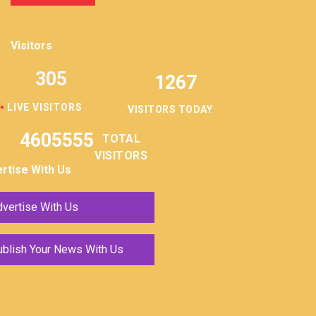
Visitors
305
1267
LIVE VISITORS
VISITORS TODAY
4605555
TOTAL
VISITORS
rtise With Us
vertise With Us
ublish Your News With Us