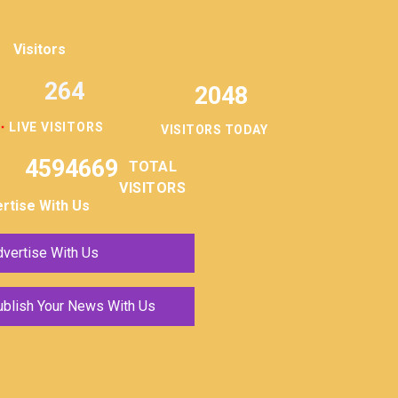
Visitors
264
2048
LIVE VISITORS
VISITORS TODAY
4594669
TOTAL
VISITORS
rtise With Us
vertise With Us
ublish Your News With Us