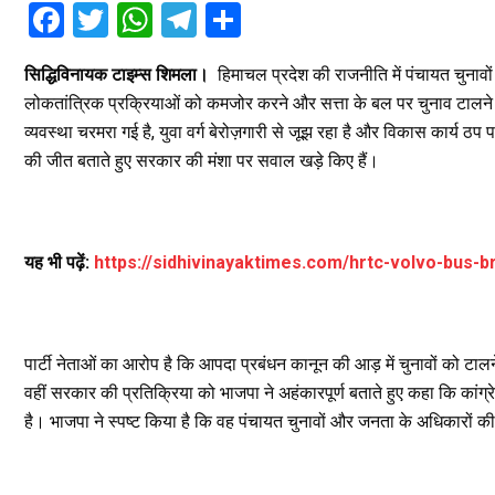
F
T
W
T
S
a
wi
h
el
h
सिद्धिविनायक टाइम्स शिमला।
हिमाचल प्रदेश की राजनीति में पंचायत चुनावो
ce
tt
at
e
ar
लोकतांत्रिक प्रक्रियाओं को कमजोर करने और सत्ता के बल पर चुनाव टालने 
b
er
s
gr
e
व्यवस्था चरमरा गई है, युवा वर्ग बेरोज़गारी से जूझ रहा है और विकास कार्य ठप 
o
A
a
की जीत बताते हुए सरकार की मंशा पर सवाल खड़े किए हैं।
o
p
m
k
p
यह भी पढ़ें:
https://sidhivinayaktimes.com/hrtc-volvo-bus
पार्टी नेताओं का आरोप है कि आपदा प्रबंधन कानून की आड़ में चुनावों को 
वहीं सरकार की प्रतिक्रिया को भाजपा ने अहंकारपूर्ण बताते हुए कहा कि कां
है। भाजपा ने स्पष्ट किया है कि वह पंचायत चुनावों और जनता के अधिकारों क