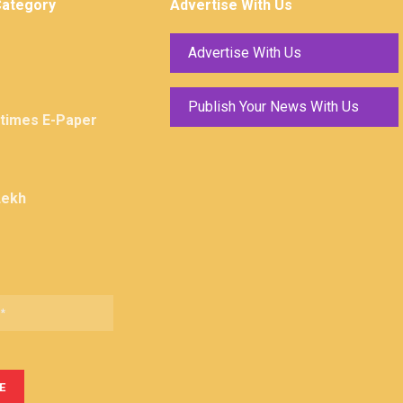
Category
Advertise With Us
Advertise With Us
Publish Your News With Us
ktimes E-Paper
Lekh