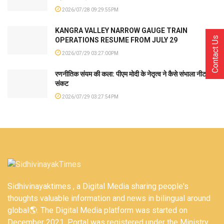
2026/07/28 09:29:55PM
KANGRA VALLEY NARROW GAUGE TRAIN
Contact Us
OPERATIONS RESUME FROM JULY 29
2026/07/29 03:27:00PM
रणनीतिक संयम की कला: पीएम मोदी के नेतृत्व ने कैसे संभाला नीट
संकट
2026/07/29 03:27:54PM
Sidhivinayaktimes , a Digital Media sharing people's
thoughts valuable information and news in bilingual around
global🌎. The Digital Media platform was started on
December 2021. Portal was registered under the Ministry