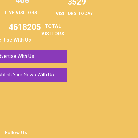
408
3529
LIVE VISITORS
VISITORS TODAY
4618205
TOTAL
VISITORS
rtise With Us
vertise With Us
ublish Your News With Us
Follow Us