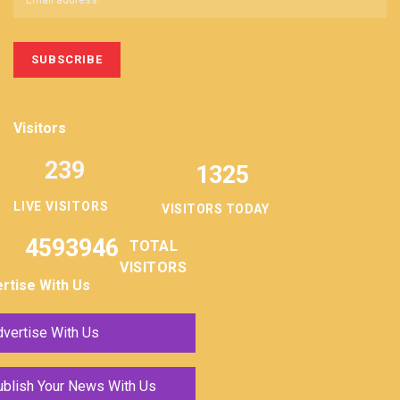
Visitors
239
1325
LIVE VISITORS
VISITORS TODAY
4593946
TOTAL
VISITORS
rtise With Us
vertise With Us
ublish Your News With Us