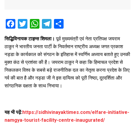
F
T
W
T
S
a
wi
h
el
h
सिद्धिविनायक टाइम्स शिमला।
पूर्व मुख्यमंत्री एवं नेता प्रतिपक्ष जयराम
ce
tt
at
e
ar
ठाकुर ने भारतीय जनता पार्टी के निवर्तमान राष्ट्रीय अध्यक्ष जगत प्रकाश
b
er
s
gr
e
नड्डा के कार्यकाल को संगठन के इतिहास में स्वर्णिम अध्याय बताते हुए उनकी
o
A
a
मुक्त कंठ से प्रशंसा की है। जयराम ठाकुर ने कहा कि हिमाचल प्रदेश से
o
p
m
निकलकर विश्व के सबसे बड़े राजनीतिक दल का नेतृत्व करना प्रदेश के लिए
गर्व की बात है और नड्डा जी ने इस दायित्व को पूरी निष्ठा, दूरदर्शिता और
k
p
सांगठनिक दक्षता के साथ निभाया।
यह भी पढ़ें:
https://sidhivinayaktimes.com/elfare-initiative-
namgya-tourist-facility-centre-inaugurated/