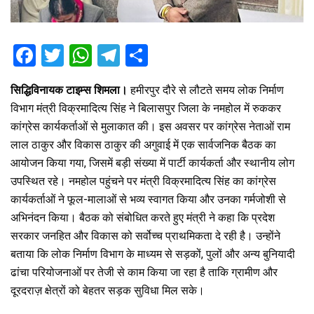
F
T
W
T
S
a
wi
h
el
h
सिद्धिविनायक टाइम्स शिमला।
हमीरपुर दौरे से लौटते समय लोक निर्माण
ce
tt
at
e
ar
विभाग मंत्री विक्रमादित्य सिंह ने बिलासपुर जिला के नमहोल में रुककर
b
er
s
gr
e
कांग्रेस कार्यकर्ताओं से मुलाकात की। इस अवसर पर कांग्रेस नेताओं राम
o
A
a
लाल ठाकुर और विकास ठाकुर की अगुवाई में एक सार्वजनिक बैठक का
o
p
m
आयोजन किया गया, जिसमें बड़ी संख्या में पार्टी कार्यकर्ता और स्थानीय लोग
उपस्थित रहे। नमहोल पहुंचने पर मंत्री विक्रमादित्य सिंह का कांग्रेस
k
p
कार्यकर्ताओं ने फूल-मालाओं से भव्य स्वागत किया और उनका गर्मजोशी से
अभिनंदन किया। बैठक को संबोधित करते हुए मंत्री ने कहा कि प्रदेश
सरकार जनहित और विकास को सर्वोच्च प्राथमिकता दे रही है। उन्होंने
बताया कि लोक निर्माण विभाग के माध्यम से सड़कों, पुलों और अन्य बुनियादी
ढांचा परियोजनाओं पर तेजी से काम किया जा रहा है ताकि ग्रामीण और
दूरदराज़ क्षेत्रों को बेहतर सड़क सुविधा मिल सके।