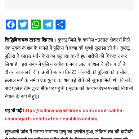
F
T
W
T
S
a
wi
h
el
h
सिद्धिविनायक टाइम्स शिमला।
कुल्लू जिले के कसोल–छलाल क्षेत्र में मिले
ce
tt
at
e
ar
एक युवक के शव के मामले में पुलिस ने हत्या की गुत्थी सुलझा ली है। कुल्लू
b
er
s
gr
e
पुलिस ने ब्लाइंड मर्डर केस का खुलासा करते हुए आरोपी को गिरफ्तार कर
o
A
a
लिया है। इस संबंध में पुलिस अधीक्षक मदन लाल कोशल ने प्रेस वार्ता के
o
p
m
दौरान जानकारी दी। उन्होंने बताया कि 23 जनवरी को पुलिस को कसोल–
छलाल मार्ग के समीप एक युवक का शव पड़े होने की सूचना मिली थी, जिसके
k
p
बाद पुलिस टीम तुरंत मौके पर पहुंची। मृतक की पहचान रेशम परसाई निवासी
नेपाल के रूप में हुई।
यह भी पढ़ें:
https://sidhivinayaktimes.com/sood-sabha-
chandigarh-celebrates-republicvandan/
शुरुआती जांच में मामला सामान्य मृत्यु का प्रतीत हुआ, लेकिन शव की बारीकी