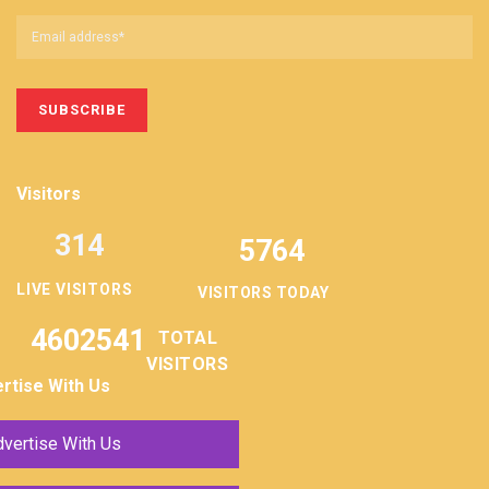
Visitors
314
5764
LIVE VISITORS
VISITORS TODAY
4602541
TOTAL
VISITORS
rtise With Us
vertise With Us