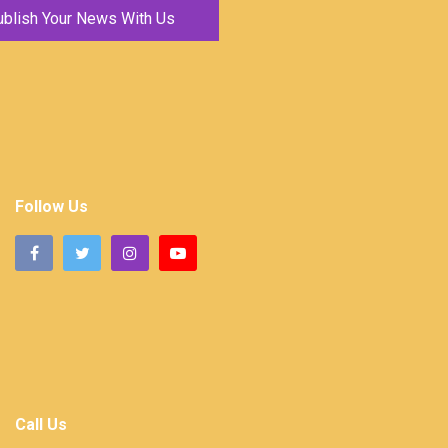
ublish Your News With Us
Follow Us
Call Us