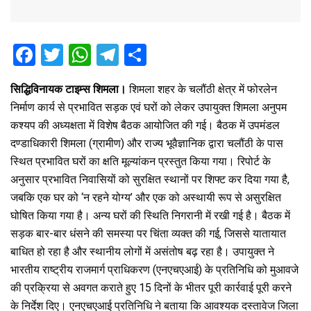
F
T
W
T
S
a
wi
h
el
h
सिद्धिविनायक टाइम्स शिमला।
शिमला शहर के चलौंठी क्षेत्र में फोरलेन
ce
tt
at
e
ar
निर्माण कार्य से प्रभावित सड़क एवं घरों को लेकर उपायुक्त शिमला अनुपम
b
er
s
gr
e
कश्यप की अध्यक्षता में विशेष बैठक आयोजित की गई। बैठक में उपमंडल
o
A
a
दण्डाधिकारी शिमला (ग्रामीण) और राज्य भूवैज्ञानिक द्वारा चलौंठी के पास
o
p
m
स्थित प्रभावित घरों का क्षति मूल्यांकन प्रस्तुत किया गया। रिपोर्ट के
अनुसार प्रभावित निवासियों को सुरक्षित स्थानों पर शिफ्ट कर दिया गया है,
k
p
जबकि एक घर को ‘न रहने योग्य’ और एक को अस्थायी रूप से असुरक्षित
घोषित किया गया है। अन्य घरों की स्थिति निगरानी में रखी गई है। बैठक में
सड़क बार-बार धंसने की समस्या पर चिंता व्यक्त की गई, जिससे यातायात
बाधित हो रहा है और स्थानीय लोगों में असंतोष बढ़ रहा है। उपायुक्त ने
भारतीय राष्ट्रीय राजमार्ग प्राधिकरण (एनएचएआई) के प्रतिनिधि को मुआवजे
की प्रक्रिया से अवगत कराते हुए 15 दिनों के भीतर पूरी कार्रवाई पूरी करने
के निर्देश दिए। एनएचएआई प्रतिनिधि ने बताया कि आवश्यक दस्तावेज जिला