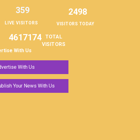
359
2498
LIVE VISITORS
VISITORS TODAY
4617174
TOTAL
VISITORS
rtise With Us
vertise With Us
ublish Your News With Us