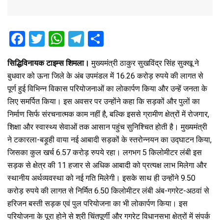
F
T
W
T
S
a
wi
h
el
h
सिद्धिविनायक टाइम्स शिमला।
मुख्यमंत्री ठाकुर सुखविंद्र सिंह सुक्खू ने
ce
tt
at
e
ar
बुधवार को ऊना जिले के अंब उपमंडल में 16.26 करोड़ रुपये की लागत से
b
er
s
gr
e
पूर्ण हुई विभिन्न विकास परियोजनाओं का लोकार्पण किया और उन्हें जनता के
o
A
a
लिए समर्पित किया। इस अवसर पर उन्होंने कहा कि सड़कों और पुलों का
o
p
m
निर्माण सिर्फ संरचनात्मक काम नहीं है, बल्कि इससे ग्रामीण क्षेत्रों में रोजगार,
शिक्षा और स्वास्थ्य सेवाओं तक आसान पहुंच सुनिश्चित होती है। मुख्यमंत्री
k
p
ने टकारला-बड़ूही वाया नई आबादी सड़कों के स्तरोन्नयन का उद्घाटन किया,
जिसका कुल खर्च 6.57 करोड़ रुपये रहा। लगभग 5 किलोमीटर लंबी इस
सड़क से क्षेत्र की 11 हजार से अधिक आबादी को प्रत्यक्ष लाभ मिलेगा और
स्थानीय अर्थव्यवस्था को नई गति मिलेगी। इसके साथ ही उन्होंने 9.50
करोड़ रुपये की लागत से निर्मित 6.50 किलोमीटर लंबी अंब-गगरेट-अठवां से
हरिजन बस्ती सड़क एवं पुल परियोजना का भी लोकार्पण किया। इस
परियोजना के पूरा होने से श्री चिंतपूर्णी और गगरेट विधानसभा क्षेत्रों में संपर्क