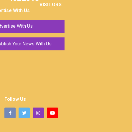
VISITORS
rtise With Us
vertise With Us
ublish Your News With Us
Follow Us