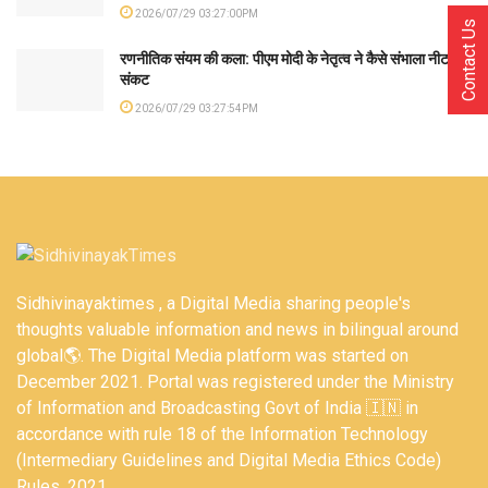
2026/07/29 03:27:00PM
Contact Us
रणनीतिक संयम की कला: पीएम मोदी के नेतृत्व ने कैसे संभाला नीट
संकट
2026/07/29 03:27:54PM
Sidhivinayaktimes , a Digital Media sharing people's
thoughts valuable information and news in bilingual around
global🌎. The Digital Media platform was started on
December 2021. Portal was registered under the Ministry
of Information and Broadcasting Govt of India 🇮🇳 in
accordance with rule 18 of the Information Technology
(Intermediary Guidelines and Digital Media Ethics Code)
Rules, 2021.