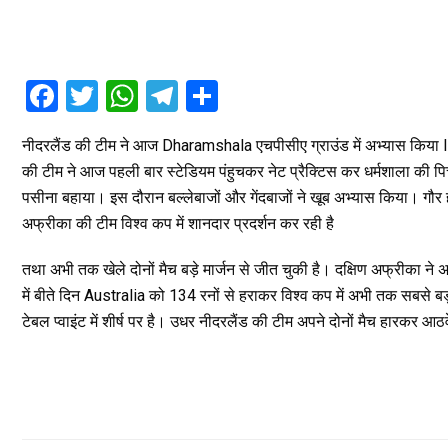
F
T
W
T
S
a
wi
h
el
h
नीदरलैंड की टीम ने आज Dharamshala एचपीसीए ग्राउंड में अभ्यास किया I न
ce
tt
at
e
ar
की टीम ने आज पहली बार स्टेडियम पंहुचकर नेट प्रैक्टिस कर धर्मशाला की प
b
er
s
gr
e
पसीना बहाया। इस दौरान बल्लेबाजों और गेंदबाजों ने खूब अभ्यास किया। गौर हो 
o
A
a
अफ्रीका की टीम विश्व कप में शानदार प्रदर्शन कर रही है
o
p
m
तथा अभी तक खेले दोनों मैच बड़े मार्जन से जीत चुकी है। दक्षिण अफ्रीका ने अ
k
p
में बीते दिन Australia को 134 रनों से हराकर विश्व कप में अभी तक सबसे 
टेबल प्वाइंट में शीर्ष पर है। उधर नीदरलैंड की टीम अपने दोनों मैच हारकर आठव