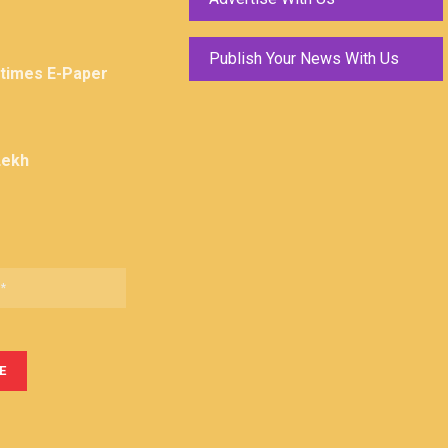
Publish Your News With Us
ktimes E-Paper
Lekh