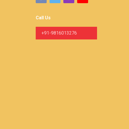
Call Us
+91-9816013276