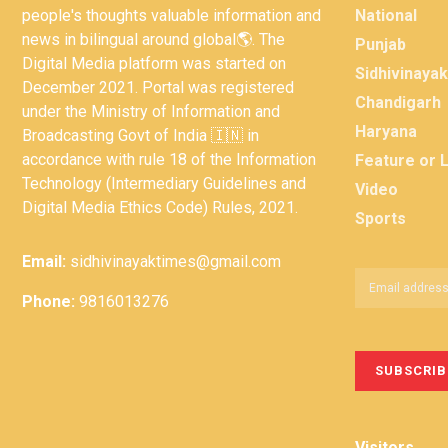
people's thoughts valuable information and
National
news in bilingual around global🌎. The
Punjab
Digital Media platform was started on
Sidhivinaya
December 2021. Portal was registered
Chandigarh
under the Ministry of Information and
Haryana
Broadcasting Govt of India 🇮🇳 in
accordance with rule 18 of the Information
Feature or 
Technology (Intermediary Guidelines and
Video
Digital Media Ethics Code) Rules, 2021.
Sports
Email:
sidhivinayaktimes@gmail.com
Phone:
9816013276
Visitors