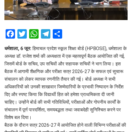
F
T
W
T
S
a
wi
h
el
h
धर्मशाला, 6 जून:
हिमाचल प्रदेश स्कूल शिक्षा बोर्ड (HPBOSE), धर्मशाला के
ce
tt
at
e
ar
अध्यक्ष डॉ. राजेश शर्मा की अध्यक्षता में एक महत्वपूर्ण बैठक आयोजित की गई,
b
er
s
gr
e
जिसमें बोर्ड के सचिव, उप सचिवों और सहायक सचिवों ने भाग लिया। इस
o
A
a
बैठक में आगामी शैक्षणिक और परीक्षा सत्र 2026-27 के सफल एवं सुचारू
o
p
m
संचालन को लेकर व्यापक रणनीति तैयार की गई। बोर्ड अध्यक्ष ने सभी
अधिकारियों को उनकी शाखावार जिम्मेदारियों के प्रभावी निष्पादन के निर्देश
k
p
दिए और स्पष्ट किया कि विद्यार्थी हित को हमेशा प्राथमिकता दी जानी
चाहिए। उन्होंने बोर्ड की सभी गतिविधियों, परीक्षाओं और गोपनीय कार्यों के
संचालन में पूर्ण पारदर्शिता, समयबद्धता तथा जवाबदेही सुनिश्चित करने पर
विशेष बल दिया।
बैठक के दौरान सत्र 2026-27 में आयोजित होने वाली विभिन्न परीक्षाओं की