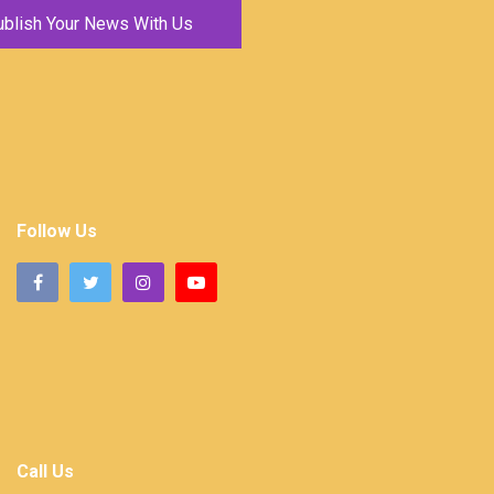
ublish Your News With Us
Follow Us
Call Us