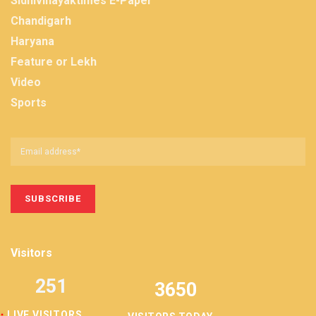
Sidhivinayaktimes E-Paper
Chandigarh
Haryana
Feature or Lekh
Video
Sports
Visitors
251
3650
LIVE VISITORS