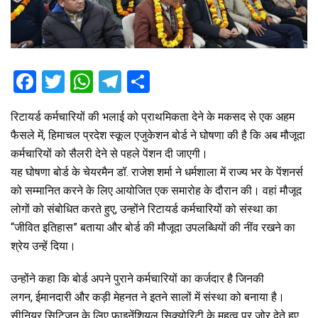
F
T
W
T
S
a
wi
h
el
h
रिटायर्ड कर्मचारियों की भलाई को प्राथमिकता देने के मकसद से एक अहम
ce
tt
at
e
ar
फैसले में, हिमाचल प्रदेश स्कूल एजुकेशन बोर्ड ने घोषणा की है कि अब मौजूदा
b
er
s
gr
e
कर्मचारियों को सैलरी देने से पहले पेंशन दी जाएगी।
o
A
a
यह घोषणा बोर्ड के चेयरमैन डॉ. राजेश शर्मा ने धर्मशाला में राज्य भर के पेंशनर्स
o
p
m
को सम्मानित करने के लिए आयोजित एक समारोह के दौरान की। वहां मौजूद
लोगों को संबोधित करते हुए, उन्होंने रिटायर्ड कर्मचारियों को संस्था का
k
p
“जीवित इतिहास” बताया और बोर्ड की मौजूदा उपलब्धियों की नींव रखने का
श्रेय उन्हें दिया।
उन्होंने कहा कि बोर्ड अपने पुराने कर्मचारियों का कर्जदार है जिनकी
लगन, ईमानदारी और कड़ी मेहनत ने इतने सालों में संस्था को बनाया है।
सीनियर सिटिजन के लिए फाइनेंशियल सिक्योरिटी के महत्व पर जोर देते हुए,