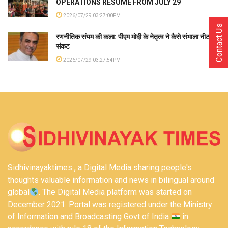
OPERATIONS RESUME FROM JULY 29
2026/07/29 03:27:00PM
Contact Us
रणनीतिक संयम की कला: पीएम मोदी के नेतृत्व ने कैसे संभाला नीट
संकट
2026/07/29 03:27:54PM
Sidhivinayaktimes , a Digital Media sharing people's
thoughts valuable information and news in bilingual around
global
. The Digital Media platform was started on
December 2021. Portal was registered under the Ministry
of Information and Broadcasting Govt of India
in