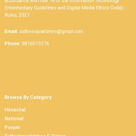
accordance with rule 18 of the Information Technology
(Intermediary Guidelines and Digital Media Ethics Code)
Rules, 2021.
Email:
sidhivinayaktimes@gmail.com
Phone:
9816013276
Browse By Category
Himachal
National
Punjab