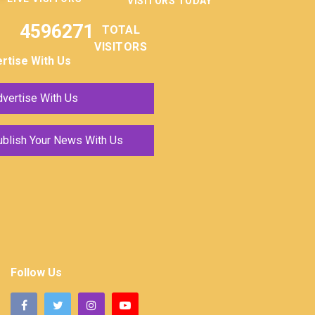
VISITORS TODAY
4596271
TOTAL
VISITORS
rtise With Us
vertise With Us
ublish Your News With Us
Follow Us