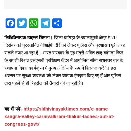
F
T
W
T
S
a
wi
h
el
h
सिधिविनायक टाइम्स शिमला।
जिला कांगड़ा के ज्वालामुखी क्षेत्र में 20
ce
tt
at
e
ar
दिसंबर को प्रस्तावित वीआईपी दौरे को लेकर पुलिस और प्रशासन पूरी तरह
b
er
s
gr
e
सतर्क नजर आ रहा है। भारत सरकार के गृह मंत्री अमित शाह कांगड़ा जिले
o
A
a
के सपड़ी स्थित एसएसबी प्रशिक्षण केंद्र में आयोजित सीमा सशस्त्र बल के
o
p
m
स्थापना दिवस कार्यक्रम में मुख्य अतिथि के रूप में शिरकत करेंगे। इस
अवसर पर सुरक्षा व्यवस्था को लेकर व्यापक इंतज़ाम किए गए हैं और पुलिस
k
p
द्वारा पहले से ही रिहर्सल की तैयारी की जा रही है।
यह भी पढ़े:-
https://sidhivinayaktimes.com/e-name-
kangra-valley-carnivalkram-thakur-lashes-out-at-
congress-govt/