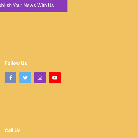
ublish Your News With Us
Follow Us
Call Us