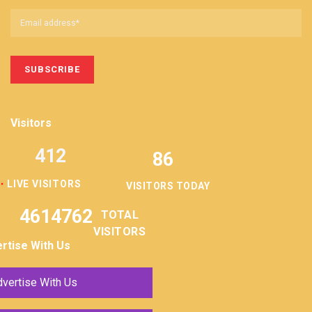
Visitors
412
86
LIVE VISITORS
VISITORS TODAY
4614762
TOTAL
VISITORS
rtise With Us
vertise With Us