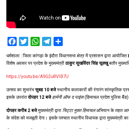
F
T
W
T
S
a
wi
h
el
h
धर्मशाला : जिला कांगड़ा के इंदौरा विधानसभा क्षेत्र में प्रशासन द्वारा आयोजित
ce
tt
at
e
ar
विशेष अवसर पर प्रदेश के मुख्यमंत्री
ठाकुर सुखविंदर सिंह सूक्खु
बतौर मुख्या
b
er
s
gr
e
o
A
a
https://youtu.be/A9G2u8VIB7U
o
p
m
उत्सव का शुभारंभ
सुबह 10 बजे
स्थानीय कलाकारों की रंगारंग सांस्कृतिक प्रस्त
k
p
इसके उपरांत
दोपहर 12 बजे
हार्मनी ऑफ द पाइंस
(हिमाचल प्रदेश पुलिस बैंड)
दोपहर करीब 2 बजे
मुख्यमंत्री द्वारा
चिट्टा मुक्त हिमाचल
अभियान के तहत आयो
के संदेश को मजबूती देगा। इसके पश्चात स्थानीय विधायक द्वारा मुख्यमंत्र