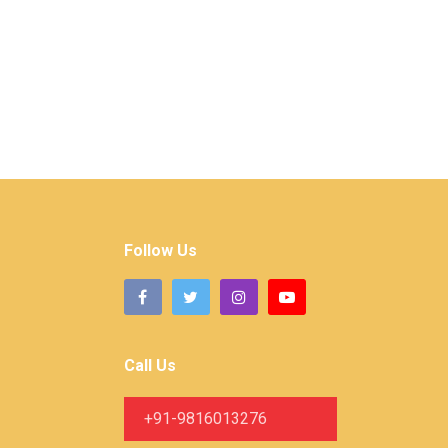
Follow Us
Call Us
+91-9816013276