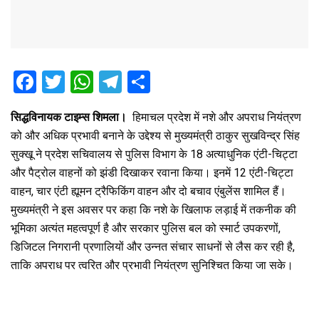
F
T
W
T
S
a
wi
h
el
h
सिद्धविनायक टाइम्स शिमला।
हिमाचल प्रदेश में नशे और अपराध नियंत्रण
ce
tt
at
e
ar
को और अधिक प्रभावी बनाने के उद्देश्य से मुख्यमंत्री ठाकुर सुखविन्द्र सिंह
b
er
s
gr
e
सुक्खू ने प्रदेश सचिवालय से पुलिस विभाग के 18 अत्याधुनिक एंटी-चिट्टा
o
A
a
और पैट्रोल वाहनों को झंडी दिखाकर रवाना किया। इनमें 12 एंटी-चिट्टा
o
p
m
वाहन, चार एंटी ह्यूमन ट्रैफिकिंग वाहन और दो बचाव एंबुलेंस शामिल हैं।
मुख्यमंत्री ने इस अवसर पर कहा कि नशे के खिलाफ लड़ाई में तकनीक की
k
p
भूमिका अत्यंत महत्वपूर्ण है और सरकार पुलिस बल को स्मार्ट उपकरणों,
डिजिटल निगरानी प्रणालियों और उन्नत संचार साधनों से लैस कर रही है,
ताकि अपराध पर त्वरित और प्रभावी नियंत्रण सुनिश्चित किया जा सके।