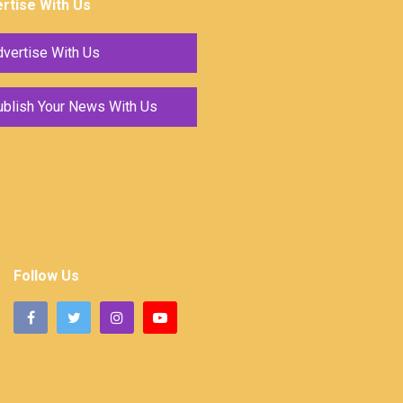
rtise With Us
vertise With Us
ublish Your News With Us
Follow Us