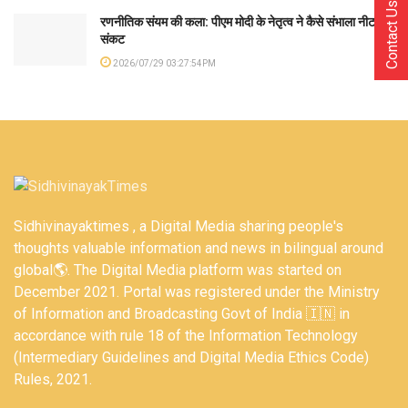
Contact Us
रणनीतिक संयम की कला: पीएम मोदी के नेतृत्व ने कैसे संभाला नीट
संकट
2026/07/29 03:27:54PM
Sidhivinayaktimes , a Digital Media sharing people's
thoughts valuable information and news in bilingual around
global🌎. The Digital Media platform was started on
December 2021. Portal was registered under the Ministry
of Information and Broadcasting Govt of India 🇮🇳 in
accordance with rule 18 of the Information Technology
(Intermediary Guidelines and Digital Media Ethics Code)
Rules, 2021.