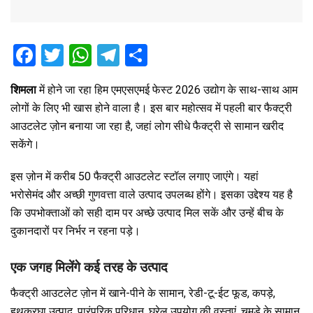
F
T
W
T
S
a
wi
h
el
h
शिमला
में होने जा रहा हिम एमएसएमई फेस्ट 2026 उद्योग के साथ-साथ आम
ce
tt
at
e
ar
लोगों के लिए भी खास होने वाला है। इस बार महोत्सव में पहली बार फैक्ट्री
b
er
s
gr
e
आउटलेट ज़ोन बनाया जा रहा है, जहां लोग सीधे फैक्ट्री से सामान खरीद
o
A
a
सकेंगे।
o
p
m
इस ज़ोन में करीब 50 फैक्ट्री आउटलेट स्टॉल लगाए जाएंगे। यहां
k
p
भरोसेमंद और अच्छी गुणवत्ता वाले उत्पाद उपलब्ध होंगे। इसका उद्देश्य यह है
कि उपभोक्ताओं को सही दाम पर अच्छे उत्पाद मिल सकें और उन्हें बीच के
दुकानदारों पर निर्भर न रहना पड़े।
एक जगह मिलेंगे कई तरह के उत्पाद
फैक्ट्री आउटलेट ज़ोन में खाने-पीने के सामान, रेडी-टू-ईट फूड, कपड़े,
हथकरघा उत्पाद, पारंपरिक परिधान, घरेलू उपयोग की वस्तुएं, चमड़े के सामान,