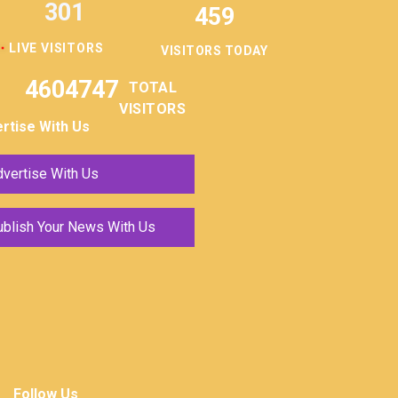
301
459
LIVE VISITORS
VISITORS TODAY
4604747
TOTAL
VISITORS
rtise With Us
vertise With Us
ublish Your News With Us
Follow Us