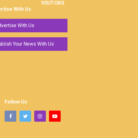
VISITORS
rtise With Us
vertise With Us
ublish Your News With Us
Follow Us