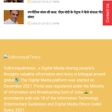
2026/07/29 03:27:00PM
Contact Us
रणनीतिक संयम की कला: पीएम मोदी के नेतृत्व ने कैसे संभाला नीट
संकट
2026/07/29 03:27:54PM
Sidhivinayaktimes , a Digital Media sharing people's
thoughts valuable information and news in bilingual around
global
. The Digital Media platform was started on
December 2021. Portal was registered under the Ministry
of Information and Broadcasting Govt of India
in
accordance with rule 18 of the Information Technology
(Intermediary Guidelines and Digital Media Ethics Code)
Rules, 2021.