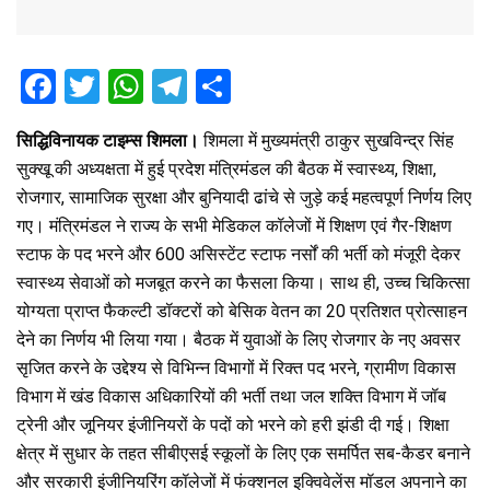
F
T
W
T
S
a
wi
h
el
h
सिद्धिविनायक टाइम्स शिमला।
शिमला में मुख्यमंत्री ठाकुर सुखविन्द्र सिंह
ce
tt
at
e
ar
सुक्खू की अध्यक्षता में हुई प्रदेश मंत्रिमंडल की बैठक में स्वास्थ्य, शिक्षा,
b
er
s
gr
e
रोजगार, सामाजिक सुरक्षा और बुनियादी ढांचे से जुड़े कई महत्वपूर्ण निर्णय लिए
o
A
a
गए। मंत्रिमंडल ने राज्य के सभी मेडिकल कॉलेजों में शिक्षण एवं गैर-शिक्षण
o
p
m
स्टाफ के पद भरने और 600 असिस्टेंट स्टाफ नर्सों की भर्ती को मंजूरी देकर
स्वास्थ्य सेवाओं को मजबूत करने का फैसला किया। साथ ही, उच्च चिकित्सा
k
p
योग्यता प्राप्त फैकल्टी डॉक्टरों को बेसिक वेतन का 20 प्रतिशत प्रोत्साहन
देने का निर्णय भी लिया गया। बैठक में युवाओं के लिए रोजगार के नए अवसर
सृजित करने के उद्देश्य से विभिन्न विभागों में रिक्त पद भरने, ग्रामीण विकास
विभाग में खंड विकास अधिकारियों की भर्ती तथा जल शक्ति विभाग में जॉब
ट्रेनी और जूनियर इंजीनियरों के पदों को भरने को हरी झंडी दी गई। शिक्षा
क्षेत्र में सुधार के तहत सीबीएसई स्कूलों के लिए एक समर्पित सब-कैडर बनाने
और सरकारी इंजीनियरिंग कॉलेजों में फंक्शनल इक्विवेलेंस मॉडल अपनाने का