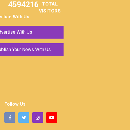
4594216
TOTAL
VISITORS
rtise With Us
vertise With Us
ublish Your News With Us
Follow Us