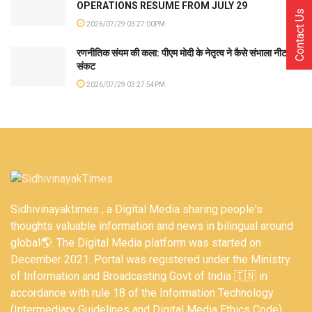
OPERATIONS RESUME FROM JULY 29
Contact Us
2026/07/29 03:27:00PM
रणनीतिक संयम की कला: पीएम मोदी के नेतृत्व ने कैसे संभाला नीट
संकट
2026/07/29 03:27:54PM
Sidhivinayaktimes , a Digital Media sharing people's
thoughts valuable information and news in bilingual around
global🌎. The Digital Media platform was started on
December 2021. Portal was registered under the Ministry
of Information and Broadcasting Govt of India 🇮🇳 in
accordance with rule 18 of the Information Technology
(Intermediary Guidelines and Digital Media Ethics Code)