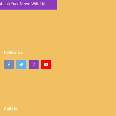
ublish Your News With Us
Follow Us
Call Us