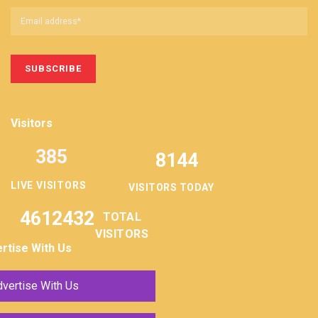
Visitors
385
8144
LIVE VISITORS
VISITORS TODAY
4612432
TOTAL
VISITORS
rtise With Us
vertise With Us