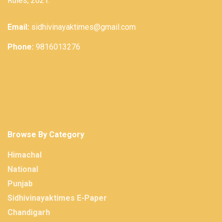
Rules, 2021.
Email:
sidhivinayaktimes@gmail.com
Phone:
9816013276
Browse By Category
Himachal
National
Punjab
Sidhivinayaktimes E-Paper
Chandigarh