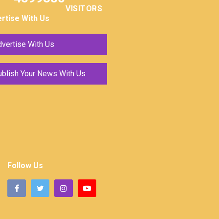
VISITORS
rtise With Us
vertise With Us
ublish Your News With Us
Follow Us