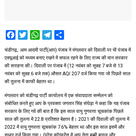
F
T
W
T
S
a
wi
h
el
h
चंडीगढ़,: आम आदमी पार्टी(आप) पंजाब ने मंगलवार को दिवाली पर भी पंजाब में
ce
tt
at
e
ar
एक्यूआई को मध्यम बनाए रखने में सफल रहने के लिए राज्य की मान सरकार
b
er
s
gr
e
की सराहना की। दिवाली पर पंजाब में (12 नवंबर को सुबह 7 बजे से 13
o
A
a
नवंबर को सुबह 6 बजे तक) औसत AQI 207 दर्ज किया गया जो पिछले साल
o
p
m
की तुलना में काफी बेहतर था।
k
p
मंगलवार को चंडीगढ़ पार्टी कार्यालय में एक संवाददाता सम्मेलन को
संबोधित करते हुए आप के प्रवक्ता जगतार सिंह संघेड़ा ने कहा कि यह पंजाब
सरकार के लिए गर्व की बात है कि इस साल वायु गुणवत्ता सूचकांक पिछले
साल की तुलना में 22.8 प्रतिशत बेहतर है। 2021 की दिवाली की तुलना में
2022 में वायु गुणवत्ता सूचकांक 7.6% बेहतर था और इस साल इसमें और
सुधार दर्ज किया गया। (प्रेस कॉन्फ्रेंस में आप नेता बब्बी बादल और