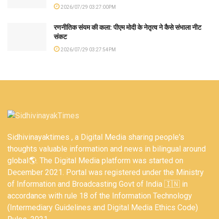
2026/07/29 03:27:00PM
रणनीतिक संयम की कला: पीएम मोदी के नेतृत्व ने कैसे संभाला नीट
संकट
2026/07/29 03:27:54PM
Sidhivinayaktimes , a Digital Media sharing people's
thoughts valuable information and news in bilingual around
global🌎. The Digital Media platform was started on
December 2021. Portal was registered under the Ministry
of Information and Broadcasting Govt of India 🇮🇳 in
accordance with rule 18 of the Information Technology
(Intermediary Guidelines and Digital Media Ethics Code)