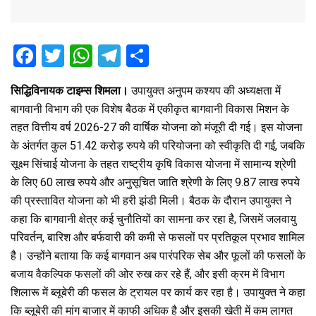
F
T
W
T
S
a
wi
h
el
h
सिद्धिविनायक टाइम्स शिमला।
उपायुक्त अनुपम कश्यप की अध्यक्षता में
ce
tt
at
e
ar
बागवानी विभाग की एक विशेष बैठक में एकीकृत बागवानी विकास मिशन के
b
er
s
gr
e
तहत वित्तीय वर्ष 2026-27 की वार्षिक योजना को मंजूरी दी गई। इस योजना
o
A
a
के अंतर्गत कुल 51.42 करोड़ रुपये की परियोजना को स्वीकृति दी गई, जबकि
o
p
m
सूक्ष्म सिंचाई योजना के तहत राष्ट्रीय कृषि विकास योजना में सामान्य श्रेणी
के लिए 60 लाख रुपये और अनुसूचित जाति श्रेणी के लिए 9.87 लाख रुपये
k
p
की प्रस्तावित योजना को भी हरी झंडी मिली। बैठक के दौरान उपायुक्त ने
कहा कि बागवानी क्षेत्र कई चुनौतियों का सामना कर रहा है, जिसमें जलवायु
परिवर्तन, बारिश और बर्फवारी की कमी से फसलों पर प्रतिकूल प्रभाव शामिल
है। उन्होंने बताया कि कई बागवान अब पारंपरिक सेब और फूलों की फसलों के
बजाय वैकल्पिक फसलों की ओर रुख कर रहे हैं, और इसी क्रम में विभाग
शिलारू में ब्लूबेरी की फसल के ट्रायल पर कार्य कर रहा है। उपायुक्त ने कहा
कि ब्लूबेरी की मांग बाजार में काफी अधिक है और इसकी खेती में कम लागत