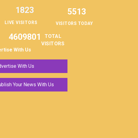
1823
5513
LIVE VISITORS
VISITORS TODAY
4609801
TOTAL
VISITORS
rtise With Us
vertise With Us
ublish Your News With Us